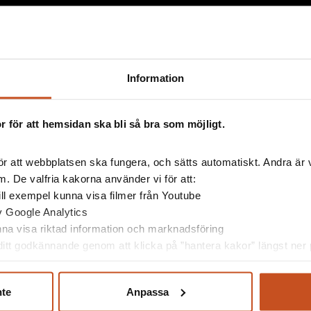
Information
 för att hemsidan ska bli så bra som möjligt.
r att webbplatsen ska fungera, och sätts automatiskt. Andra är va
esserad av
. De valfria kakorna använder vi för att:
 till exempel kunna visa filmer från Youtube
av Google Analytics
unna visa riktad information och marknadsföring
itt godkännande genom att klicka på ”hantera kakor” längst ner p
nte
Anpassa