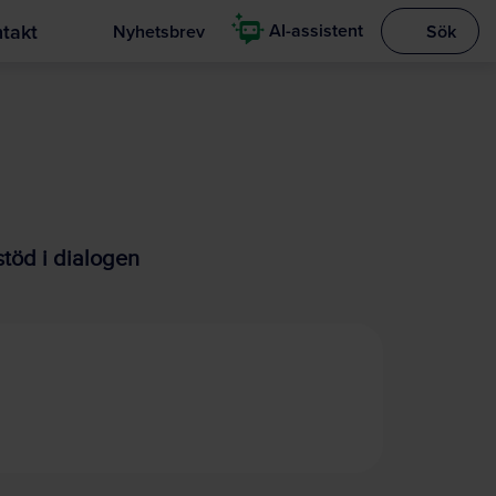
takt
AI-assistent
Nyhetsbrev
Sök
Visa sökrut
stöd i dialogen