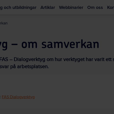
g och utbildningar
Artiklar
Webbinarier
Om oss
Kon
Hoppa
till
rkan
huvudinnehållet
yg – om samverkan
FAS – Dialogverktyg om hur verktyget har varit ett 
svar på arbetsplatsen.
:
FAS Dialogverktyg