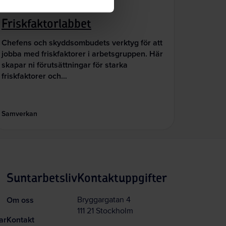
Digitala verktyg
Friskfaktorlabbet
Chefens och skyddsombudets verktyg för att
jobba med friskfaktorer i arbetsgruppen. Här
skapar ni förutsättningar för starka
friskfaktorer och…
Samverkan
Suntarbetsliv
Kontaktuppgifter
Om oss
Bryggargatan 4
111 21 Stockholm
ar
Kontakt