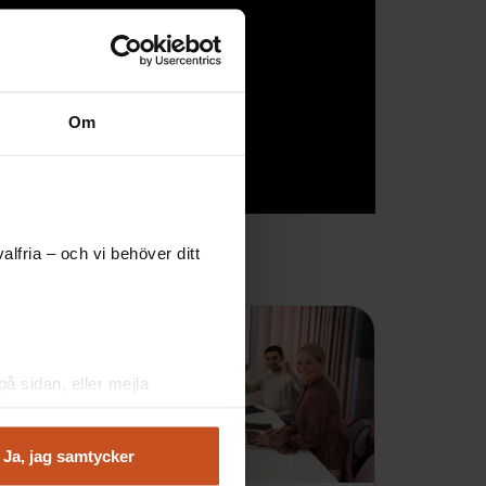
Om
lfria – och vi behöver ditt
å sidan, eller mejla
Ja, jag samtycker