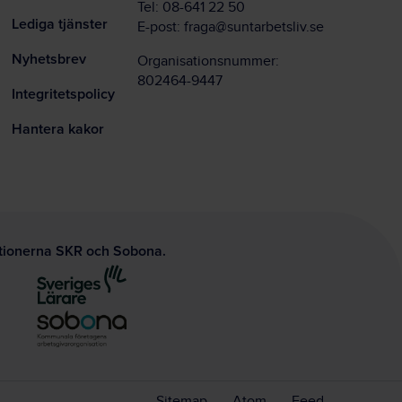
Tel:
08-641 22 50
Lediga tjänster
E-post:
fraga@suntarbetsliv.se
Nyhetsbrev
Organisationsnummer:
802464-9447
Integritetspolicy
Hantera kakor
ationerna SKR och Sobona.
Sitemap
Atom
Feed