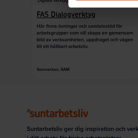
Digitala verktyg
FAS Dialogverktyg
Här finns övningar och samtalsstöd för
arbetsgrupper som vill skapa en gemensam
bild av verksamheten, uppdraget och vägen
till ett hållbart arbetsliv.
Samverkan, SAM
Suntarbetsliv ger dig inspiration och ver
i ditt arbete för friska arbetsplatser