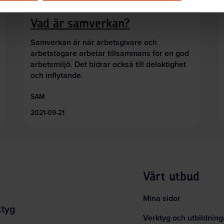
Så gör andra
Vad är samverkan?
Samverkan är när arbetsgivare och
arbetstagare arbetar tillsammans för en god
arbetsmiljö. Det bidrar också till delaktighet
och inflytande.
SAM
2021-09-21
Vårt utbud
Mina sidor
ktyg
Verktyg och utbildning