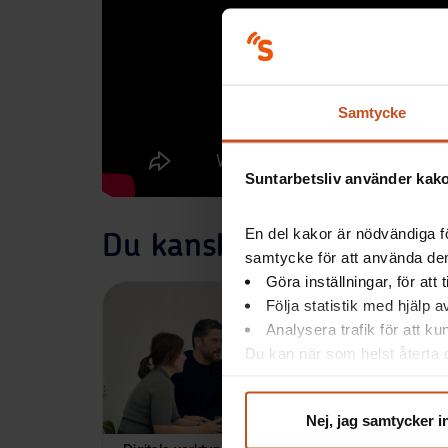
Samtycke
Suntarbetsliv använder kakor
En del kakor är nödvändiga fö
Du kanske också är intr
samtycke för att använda dem
Göra inställningar, för att
Följa statistik med hjälp 
Analysera trafik för att k
Du kan när som helst återta d
integritet@suntarbetsliv.se.
Nej, jag samtycker i