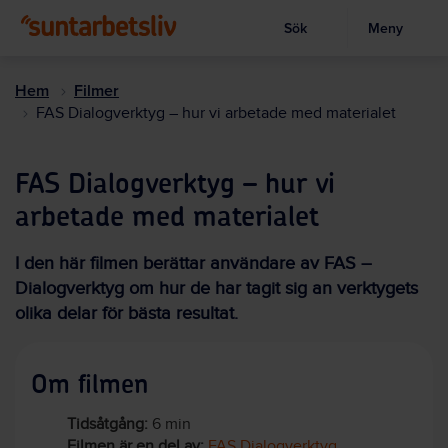
Sök
Meny
Visa sökruta
Hoppa
till
Hem
Filmer
huvudinnehållet
FAS Dialogverktyg – hur vi arbetade med materialet
FAS Dialogverktyg – hur vi
arbetade med materialet
I den här filmen berättar användare av FAS –
Dialogverktyg om hur de har tagit sig an verktygets
olika delar för bästa resultat.
Om filmen
Tidsåtgång:
6 min
Filmen är en del av:
FAS Dialogverktyg