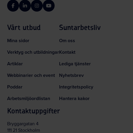
Facebook
LinkedIn
Instagram
YouTube
Vårt utbud
Suntarbetsliv
Mina sidor
Om oss
Verktyg och utbildningar
Kontakt
Artiklar
Lediga tjänster
Webbinarier och event
Nyhetsbrev
Poddar
Integritetspolicy
Arbetsmiljöordlistan
Hantera kakor
Kontaktuppgifter
Bryggargatan 4
111 21 Stockholm