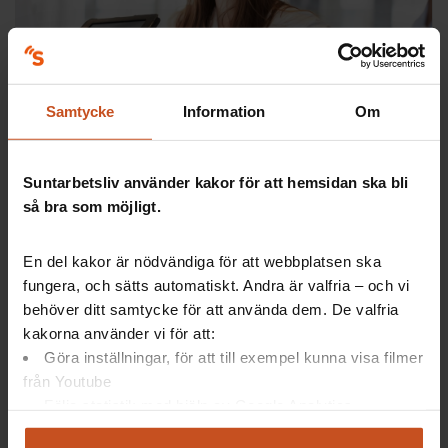
Så gör andra
Vad är samverkan?
Samtycke
Information
Om
Samverkan är när arbetsgivare och arbetstagare
arbetar tillsammans för en god arbetsmiljö. Det bidrar
också till delaktighet och inflytande.
Suntarbetsliv använder kakor för att hemsidan ska bli
så bra som möjligt.
SAM
2021-09-21
En del kakor är nödvändiga för att webbplatsen ska
fungera, och sätts automatiskt. Andra är valfria – och vi
behöver ditt samtycke för att använda dem. De valfria
kakorna använder vi för att:
Göra inställningar, för att till exempel kunna visa filmer
från Youtube
Följa statistik med hjälp av Google Analytics
Analysera trafik för att kunna visa riktad information