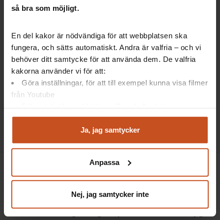
så bra som möjligt.
En del kakor är nödvändiga för att webbplatsen ska
Forskning på 5
fungera, och sätts automatiskt. Andra är valfria – och vi
behöver ditt samtycke för att använda dem. De valfria
Distansarbete helt eller delvis
kakorna använder vi för att:
Göra inställningar, för att till exempel kunna visa filmer
Hur vill ni jobba - på distans helt eller delvis? Skapa
från Youtube
dialog och prata om medarbetares, chefers och
Följa statistik med hjälp av Google Analytics
verksamhetens behov.…
Analysera trafik för att kunna visa riktad information
Kommunikation, OSA
och marknadsföring
Ja, jag samtycker
Du kan när som helst återta ditt godkännande genom att
klicka på ”hantera kakor” längst ner på sidan, eller mejla
Anpassa
integritet@suntarbetsliv.se.
Nej, jag samtycker inte
Suntarbetsliv ger dig inspiration och verktyg