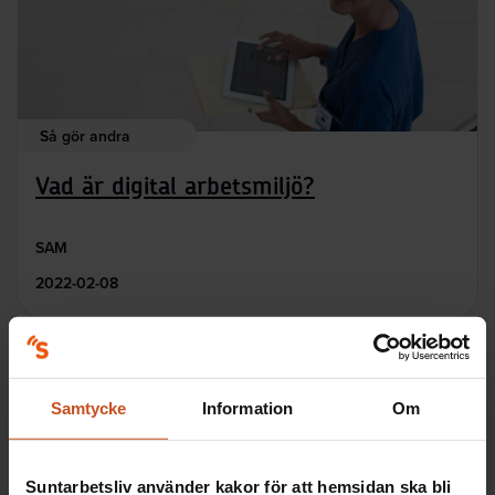
Så gör andra
Vad är digital arbetsmiljö?
SAM
2022-02-08
Innehållet kunde inte hittas
Samtycke
Information
Om
Suntarbetsliv använder kakor för att hemsidan ska bli