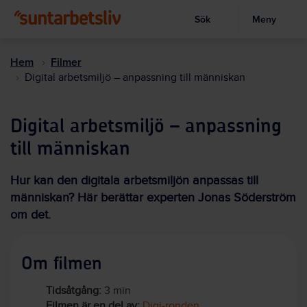
Sök
Meny
Visa sökruta
Hoppa
till
Hem
Filmer
huvudinnehållet
Digital arbetsmiljö – anpassning till människan
Digital arbetsmiljö – anpassning
till människan
Hur kan den digitala arbetsmiljön anpassas till
människan? Här berättar experten Jonas Söderström
om det.
Om filmen
Tidsåtgång:
3 min
Filmen är en del av:
Digi-ronden