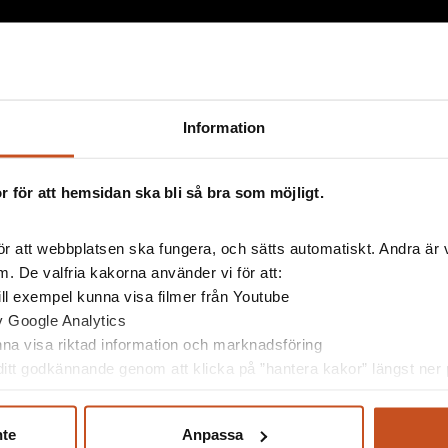
Information
 för att hemsidan ska bli så bra som möjligt.
r att webbplatsen ska fungera, och sätts automatiskt. Andra är va
esserad av
. De valfria kakorna använder vi för att:
 till exempel kunna visa filmer från Youtube
av Google Analytics
unna visa riktad information och marknadsföring
itt godkännande genom att klicka på ”hantera kakor” längst ner p
nte
Anpassa