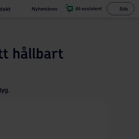
takt
AI-assistent
Nyhetsbrev
Sök
Visa sökrut
t hållbart
tyg.