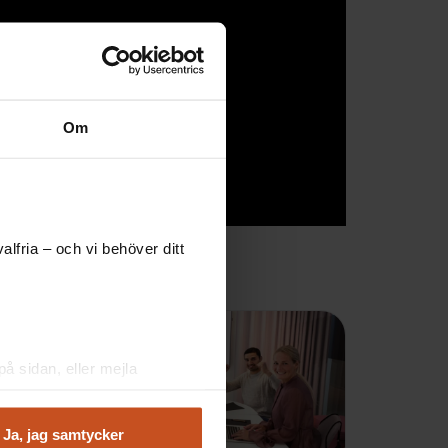
Om
lfria – och vi behöver ditt
å sidan, eller mejla
Ja, jag samtycker