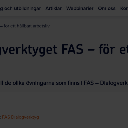
g och utbildningar
Artiklar
Webbinarier
Om oss
Kon
Hoppa
till
 för ett hållbart arbetsliv
huvudinnehållet
verktyget FAS – för et
till de olika övningarna som finns i FAS – Dialogverk
:
FAS Dialogverktyg