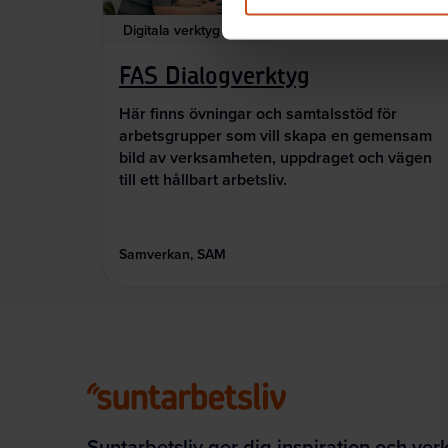
Digitala verktyg
FAS Dialogverktyg
Här finns övningar och samtalsstöd för
arbetsgrupper som vill skapa en gemensam
bild av verksamheten, uppdraget och vägen
till ett hållbart arbetsliv.
Samverkan, SAM
Suntarbetsliv ger dig inspiration och ver