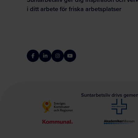
i ditt arbete för friska arbetsplatser
Facebook
LinkedIn
Instagram
YouTube
Suntarbetsliv drivs geme