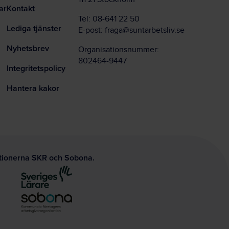
ar
Kontakt
Tel:
08-641 22 50
Lediga tjänster
E-post:
fraga@suntarbetsliv.se
Nyhetsbrev
Organisationsnummer:
802464-9447
Integritetspolicy
Hantera kakor
ationerna SKR och Sobona.