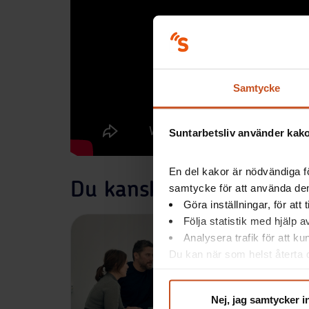
Samtycke
Suntarbetsliv använder kakor
En del kakor är nödvändiga fö
Du kanske också är intr
samtycke för att använda dem
Göra inställningar, för att
Följa statistik med hjälp 
Analysera trafik för att k
Du kan när som helst återta d
integritet@suntarbetsliv.se.
Nej, jag samtycker i