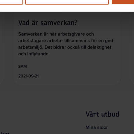
Så gör andra
Vad är samverkan?
Samverkan är när arbetsgivare och
arbetstagare arbetar tillsammans för en god
arbetsmiljö. Det bidrar också till delaktighet
och inflytande.
SAM
2021-09-21
Vårt utbud
Mina sidor
ktyg