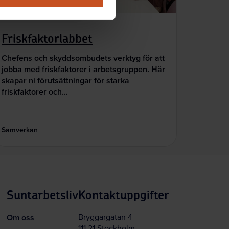
Digitala verktyg
Friskfaktorlabbet
Chefens och skyddsombudets verktyg för att
jobba med friskfaktorer i arbetsgruppen. Här
skapar ni förutsättningar för starka
friskfaktorer och…
Samverkan
Suntarbetsliv
Kontaktuppgifter
Om oss
Bryggargatan 4
111 21 Stockholm