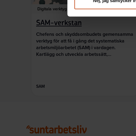
Nej, jag samtycker i
Digitala verktyg
SAM-verkstan
Chefens och skyddsombudets gemensamma
verktyg för att få i gång det systematiska
arbetsmiljöarbetet (SAM) i vardagen.
Kartlägg och utveckla arbetssätt,…
SAM