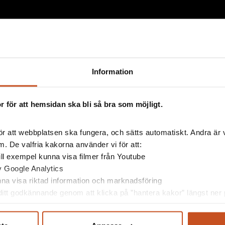
Information
 för att hemsidan ska bli så bra som möjligt.
r att webbplatsen ska fungera, och sätts automatiskt. Andra är va
esserad av
. De valfria kakorna använder vi för att:
 till exempel kunna visa filmer från Youtube
av Google Analytics
unna visa riktad information och marknadsföring
itt godkännande genom att klicka på ”hantera kakor” längst ner p