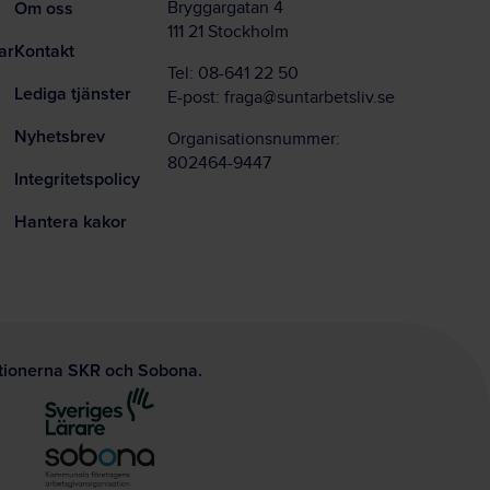
Om oss
Bryggargatan 4
111 21 Stockholm
ar
Kontakt
Tel:
08-641 22 50
Lediga tjänster
E-post:
fraga@suntarbetsliv.se
Nyhetsbrev
Organisationsnummer:
802464-9447
Integritetspolicy
Hantera kakor
ationerna SKR och Sobona.