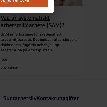
Ja, jag samtycker
Så gör andra
Vad är systematiskt
arbetsmiljöarbete (SAM)?
SAM är förkortning för systematiskt
arbetsmiljöarbete. Det innebär att undersöka,
riskbedöma, åtgärda och följa upp
arbetsmiljön på arbetsplatsen.
SAM
2020-09-01
Suntarbetsliv
Kontaktuppgifter