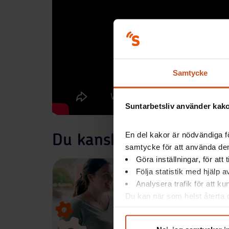
Samtycke
Suntarbetsliv använder kakor
En del kakor är nödvändiga fö
Du kanske också är intr
samtycke för att använda dem
Göra inställningar, för att
Följa statistik med hjälp 
Analysera trafik för att k
Du kan när som helst återta d
integritet@suntarbetsliv.se.