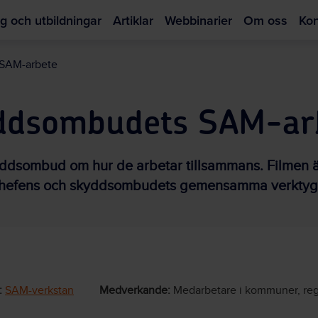
g och utbildningar
Artiklar
Webbinarier
Om oss
Kon
Hoppa
till
 SAM-arbete
huvudinnehållet
yddsombudets SAM-ar
kyddsombud om hur de arbetar tillsammans. Filmen ä
 chefens och skyddsombudets gemensamma verktyg. 
:
SAM-verkstan
Medverkande:
Medarbetare i kommuner, reg