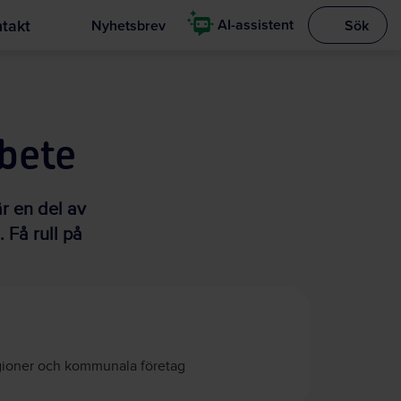
takt
AI-assistent
Nyhetsbrev
Sök
Visa sökrut
bete
r en del av
Få rull på
ioner och kommunala företag