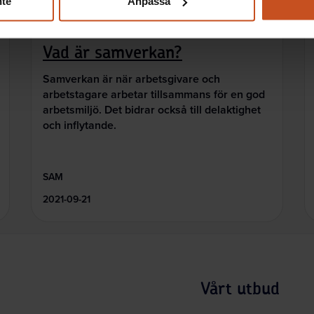
nte
Anpassa
Så gör andra
Vad är samverkan?
Samverkan är när arbetsgivare och
arbetstagare arbetar tillsammans för en god
arbetsmiljö. Det bidrar också till delaktighet
och inflytande.
SAM
2021-09-21
Vårt utbud