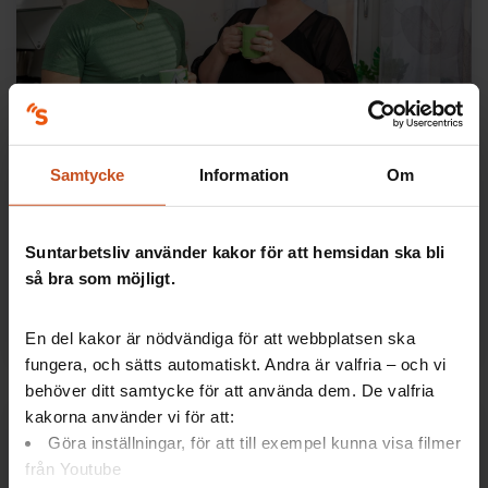
Ledarskap
Här gav Chefoskopet en bättre
Samtycke
Information
Om
arbetsmiljö för alla
Ett år efter att Lycksele kommun använde
Suntarbetsliv använder kakor för att hemsidan ska bli
arbetsmiljöverktyget Chefoskopet börjar resultaten
så bra som möjligt.
synas. Följ med till en äldreomsorg i förändring.
Lästid:
14 maj 2024
6 min
En del kakor är nödvändiga för att webbplatsen ska
fungera, och sätts automatiskt. Andra är valfria – och vi
behöver ditt samtycke för att använda dem. De valfria
kakorna använder vi för att:
Göra inställningar, för att till exempel kunna visa filmer
från Youtube