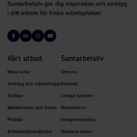
Suntarbetsliv ger dig inspiration och verktyg
i ditt arbete för friska arbetsplatser
Facebook
LinkedIn
Instagram
YouTube
Vårt utbud
Suntarbetsliv
Mina sidor
Om oss
Verktyg och utbildningar
Kontakt
Artiklar
Lediga tjänster
Webbinarier och event
Nyhetsbrev
Poddar
Integritetspolicy
Arbetsmiljöordlistan
Hantera kakor