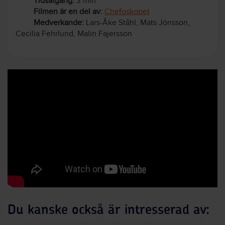
Tidsåtgång:
3 min
Filmen är en del av:
Chefoskopet
Medverkande:
Lars-Åke Ståhl, Mats Jönsson,
Cecilia Fehrlund, Malin Fajersson
Du kanske också är intresserad av: