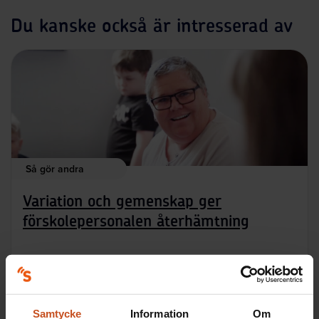
Du kanske också är intresserad av
Så gör andra
Variation och gemenskap ger
förskolepersonalen återhämtning
OSA
2022-09-20
Samtycke
Information
Om