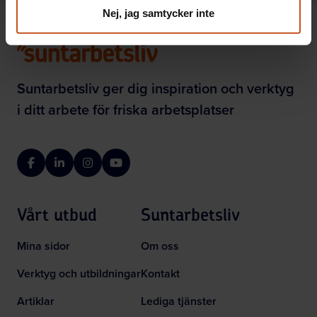
Nej, jag samtycker inte
Suntarbetsliv ger dig inspiration och verktyg
i ditt arbete för friska arbetsplatser
Facebook
LinkedIn
Instagram
YouTube
Vårt utbud
Suntarbetsliv
Mina sidor
Om oss
Verktyg och utbildningar
Kontakt
Artiklar
Lediga tjänster