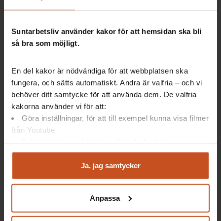
Suntarbetsliv använder kakor för att hemsidan ska bli
så bra som möjligt.
En del kakor är nödvändiga för att webbplatsen ska
Forskning på 5
fungera, och sätts automatiskt. Andra är valfria – och vi
behöver ditt samtycke för att använda dem. De valfria
Återhämtning i praktiken
kakorna använder vi för att:
Göra inställningar, för att till exempel kunna visa filmer
Forskare har kommit fram till att återhämtning under
från Youtube
arbetsdagen gör att vi mår bra och ger arbetsglädje.
Följa statistik med hjälp av Google Analytics
Få inspiration om hur ni kan göra i…
Analysera trafik för att kunna visa riktad information
OSA, Ledarskap
och marknadsföring
Ja, jag samtycker
Du kan när som helst återta ditt godkännande genom att
klicka på ”hantera kakor” längst ner på sidan, eller mejla
Anpassa
Innehållet kunde inte hittas
integritet@suntarbetsliv.se.