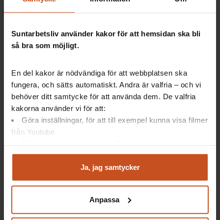
Omställningsfonden för vad insatserna kostat. Pengar kan
betalas ut flera gånger per insats.
Suntarbetsliv använder kakor för att hemsidan ska bli
så bra som möjligt.
Vinster för dig som medarbetare
En del kakor är nödvändiga för att webbplatsen ska
fungera, och sätts automatiskt. Andra är valfria – och vi
Förebyggande omställningsinsatser kan ge dig som
behöver ditt samtycke för att använda dem. De valfria
medarbetare:
kakorna använder vi för att:
Göra inställningar, för att till exempel kunna visa filmer
Utvecklingsmöjligheter
från Youtube
Handledning eller coachning
Verktyg att möta förändring
Följa statistik med hjälp av Google Analytics
Trygghet i din anställning
Analysera trafik för att kunna visa riktad information
Chans att hamna på rätt plats
och marknadsföring
Ja, jag samtycker
Nya spännande arbetsuppgifter
Du kan när som helst återta ditt godkännande genom att
Bättre arbetsmiljö
klicka på ”hantera kakor” längst ner på sidan, eller mejla
Anpassa
integritet@suntarbetsliv.se.