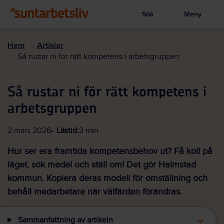
Sök
Meny
Visa sökruta
Hoppa
till
Hem
Artiklar
huvudinnehållet
Så rustar ni för rätt kompetens i arbetsgruppen
Så rustar ni för rätt kompetens i
arbetsgruppen
2 mars 2026
Lästid:
3 min
Hur ser era framtida kompetensbehov ut? Få koll på
läget, sök medel och ställ om! Det gör Halmstad
kommun. Kopiera deras modell
för omställning
och
behåll medarbetare när välfärden förändras.
Sammanfattning av artikeln