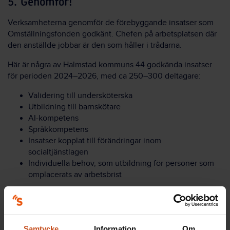
5. Genomför!
Verksamheterna genomför de förebyggande insatser som
Omställningsfonden godkänt. Chefen på arbetsplatsen där
den anställde jobbar är den som håller i trådarna.
Här är några av Halmstad kommuns 44 godkända insatser
för perioden 2024–2026, med ca 250–300 deltagare:
Validering till undersköterska
Utbildning till barnskötare
AI-kompetens
Språkkompetens
Insatser kopplat till förändringar inom
socialtjänstlagen
Individuella behov, som utbildning för personer som
omplacerats av arbetsbrist
6. Begär utbetalning
I slutet av året begär Ann Larsson utbetalning hos
Samtycke
Information
Om