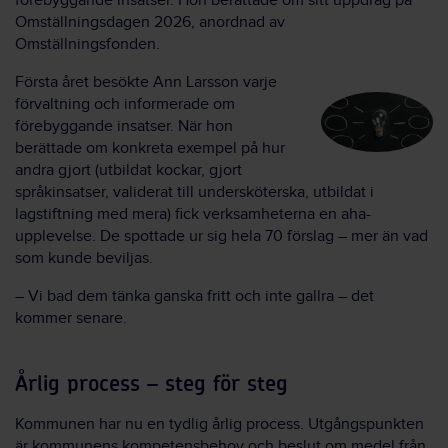
förebyggande insatser. Hon berättade om sitt uppdrag på
Omställningsdagen 2026, anordnad av
Omställningsfonden.
Första året besökte Ann Larsson varje
förvaltning och informerade om
förebyggande insatser. När hon
berättade om konkreta exempel på hur
andra gjort (utbildat kockar, gjort
språkinsatser, validerat till undersköterska, utbildat i
lagstiftning med mera) fick verksamheterna en aha-
upplevelse. De spottade ur sig hela 70 förslag – mer än vad
som kunde beviljas.
– Vi bad dem tänka ganska fritt och inte gallra – det
kommer senare.
Årlig process – steg för steg
Kommunen har nu en tydlig årlig process. Utgångspunkten
är kommunens kompetensbehov och beslut om medel från