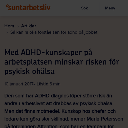
Sök
Meny
Visa sökruta
Hoppa
till
Hem
Artiklar
huvudinnehållet
Så kan ni öka förståelsen för adhd på jobbet
Med ADHD-kunskaper på
arbetsplatsen minskar risken för
psykisk ohälsa
10 januari 2017
Lästid:
6 min
Den som har ADHD-diagnos löper större risk än
andra i arbetslivet att drabbas av psykisk ohälsa.
Men det finns motmedel. Kunskap hos chefer och
ledare kan göra stor skillnad, menar Maria Petersson
på föreningen Attention, som har en kampanj för