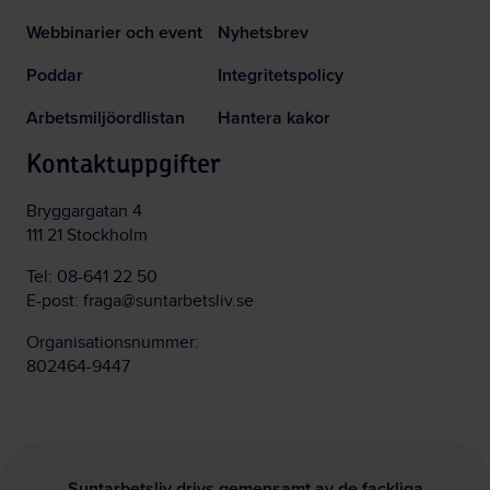
Webbinarier och event
Nyhetsbrev
Poddar
Integritetspolicy
Arbetsmiljöordlistan
Hantera kakor
Kontaktuppgifter
Bryggargatan 4
111 21 Stockholm
Tel:
08-641 22 50
E-post:
fraga@suntarbetsliv.se
Organisationsnummer:
802464-9447
Suntarbetsliv drivs gemensamt av de fackliga