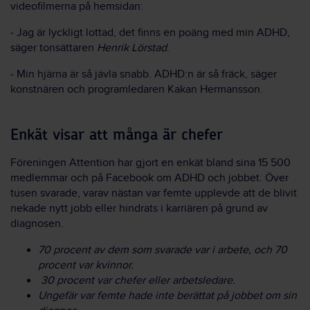
videofilmerna på hemsidan:
‒ Jag är lyckligt lottad, det finns en poäng med min ADHD,
säger tonsättaren
Henrik Lörstad
.
‒ Min hjärna är så jävla snabb. ADHD:n är så fräck, säger
konstnären och programledaren Kakan Hermansson.
Enkät visar att många är chefer
Föreningen Attention har gjort en enkät bland sina 15 500
medlemmar och på Facebook om ADHD och jobbet. Över
tusen svarade, varav nästan var femte upplevde att de blivit
nekade nytt jobb eller hindrats i karriären på grund av
diagnosen.
70 procent av dem som svarade var i arbete, och 70
procent var kvinnor.
30 procent var chefer eller arbetsledare.
Ungefär var femte hade inte berättat på jobbet om sin