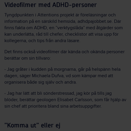
Videofilmer med ADHD-personer
Tyngdpunkten i Attentions projekt är föreläsningar och
information på en särskild hemsida, adhdpajobbet.se. Där
finns fakta om ADHD, en ”verktygslåda” med åtgärder som
kan underlätta, råd till chefer, checklistor att visa upp för
kollegerna, och tips från andra läsare.
Det finns också videofilmer där kända och okända personer
berättar om sin tillvaro:
‒ Jag gråter i kudden på morgnarna, går på helspänn hela
dagen, säger Michaela Dufva, vd som kämpar med att
organisera både sig själv och andra.
‒ Jag har lätt att bli sönderstressad, jag kör på tills jag
blöder, berättar geologen Elisabet Carlsson, som får hjälp av
sin chef att prioritera bland sina arbetsuppgifter.
”Komma ut” eller ej