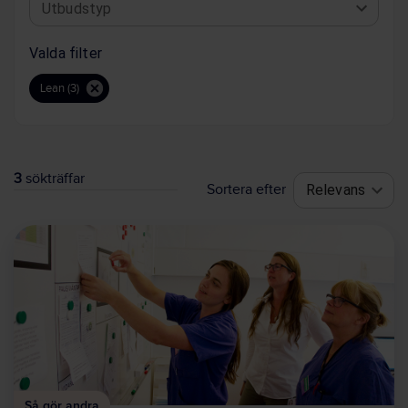
Utbudstyp
Valda filter
Lean (3)
3
sökträffar
Sortera efter
Relevans
Så gör andra