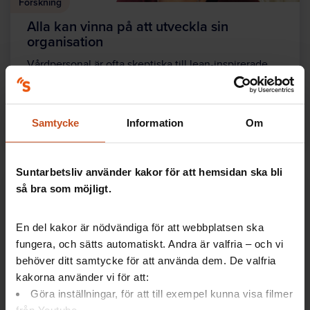
Forskning
Alla kan vinna på att utveckla sin
organisation
Vårdpersonal är ofta skeptiska till lean-inspirerade
organisationsförändringar som deras ledning
bestämt. Men om personalen får vara med och…
Ledarskap
2016-09-12
Samtycke
Information
Om
Suntarbetsliv använder kakor för att hemsidan ska bli
så bra som möjligt.
En del kakor är nödvändiga för att webbplatsen ska
fungera, och sätts automatiskt. Andra är valfria – och vi
behöver ditt samtycke för att använda dem. De valfria
kakorna använder vi för att:
Göra inställningar, för att till exempel kunna visa filmer
Så gör andra
från Youtube