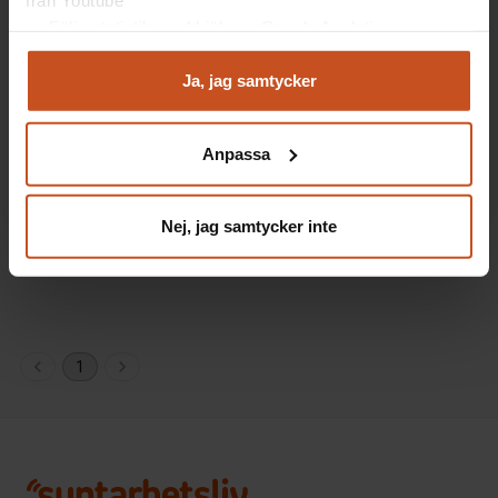
Arbetsglädje i hemtjänst med självstyrt
Följa statistik med hjälp av Google Analytics
arbete
Analysera trafik för att kunna visa riktad information
och marknadsföring
Ja, jag samtycker
– Nu kan jag göra skillnad för dem jag går hem till.
Du kan när som helst återta ditt godkännande genom att
Det är arbetsglädje, säger Annika Wretman, i
klicka på ”hantera kakor” längst ner på sidan, eller mejla
hemtjänsten i Skönsmon i Sundsvall, där de…
Anpassa
integritet@suntarbetsliv.se.
Ledarskap
2014-04-03
Nej, jag samtycker inte
1