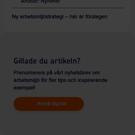
Artiklar: Nyheter
Ny arbetsmiljöstrategi – här är förslagen
Gillade du artikeln?
Prenumerera på vårt nyhetsbrev om
arbetsmiljö för fler tips och inspirerande
exempel!
Anmäl dig här