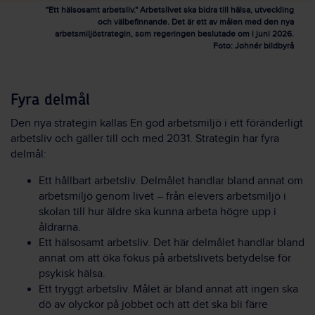
"Ett hälsosamt arbetsliv." Arbetslivet ska bidra till hälsa, utveckling
och välbefinnande. Det är ett av målen med den nya
arbetsmiljöstrategin, som regeringen beslutade om i juni 2026.
Foto: Johnér bildbyrå
Fyra delmål
Den nya strategin kallas En god arbetsmiljö i ett föränderligt
arbetsliv och gäller till och med 2031. Strategin har fyra
delmål:
Ett hållbart arbetsliv. Delmålet handlar bland annat om
arbetsmiljö genom livet – från elevers arbetsmiljö i
skolan till hur äldre ska kunna arbeta högre upp i
åldrarna.
Ett hälsosamt arbetsliv. Det här delmålet handlar bland
annat om att öka fokus på arbetslivets betydelse för
psykisk hälsa.
Ett tryggt arbetsliv. Målet är bland annat att ingen ska
dö av olyckor på jobbet och att det ska bli färre