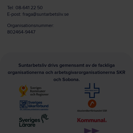
Tel:
08-641 22 50
E-post:
fraga@suntarbetsliv.se
Organisationsnummer:
802464-9447
Suntarbetsliv drivs gemensamt av de fackliga
organisationerna och arbetsgivarorganisationerna SKR
och Sobona.