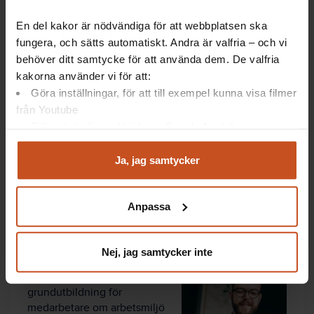
Sedan 2001 har Sveriges regeringar antagit
En del kakor är nödvändiga för att webbplatsen ska
handlingsplaner för politisk styrning av
fungera, och sätts automatiskt. Andra är valfria – och vi
arbetsmiljöarbetet och för att ge myndigheter
behöver ditt samtycke för att använda dem. De valfria
uppdrag inom området.
kakorna använder vi för att:
Göra inställningar, för att till exempel kunna visa filmer
Den förra strategin gällde till och med 2025.
från Youtube
Den nya arbetsmiljöstrategin blir den femte i
Följa statistik med hjälp av Google Analytics
ordningen.
Analysera trafik för att kunna visa riktad information
och marknadsföring
Ja, jag samtycker
Här hittar du den nya arbetsmiljöstrategin
Du kan när som helst återta ditt godkännande genom att
klicka på ”hantera kakor” längst ner på sidan, eller mejla
Anpassa
integritet@suntarbetsliv.se.
Testa Arbetsmiljöstarten
Nej, jag samtycker inte
Arbetsmiljöstarten är en
grundutbildning för
medarbetare om arbetsmiljö