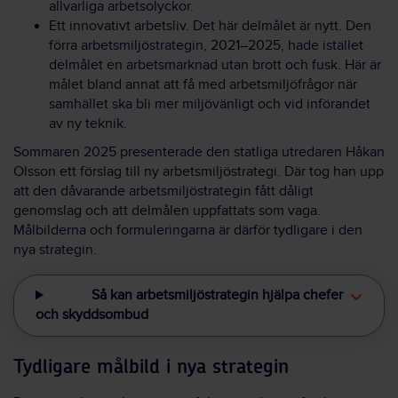
allvarliga arbetsolyckor.
Ett innovativt arbetsliv. Det här delmålet är nytt. Den
förra arbetsmiljöstrategin, 2021–2025, hade istället
delmålet en arbetsmarknad utan brott och fusk. Här är
målet bland annat att få med arbetsmiljöfrågor när
samhället ska bli mer miljövänligt och vid införandet
av ny teknik.
Sommaren 2025 presenterade den statliga utredaren Håkan
Olsson ett förslag till ny arbetsmiljöstrategi. Där tog han upp
att den dåvarande arbetsmiljöstrategin fått dåligt
genomslag och att delmålen uppfattats som vaga.
Målbilderna och formuleringarna är därför tydligare i den
nya strategin.
Så kan arbetsmiljöstrategin hjälpa chefer
och skyddsombud
Tydligare målbild i nya strategin