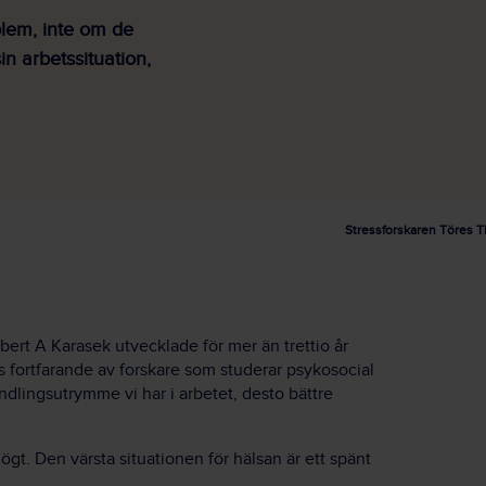
blem, inte om de
in arbetssituation,
Stressforskaren Töres Th
ert A Karasek utvecklade för mer än trettio år
 fortfarande av forskare som studerar psykosocial
ndlingsutrymme vi har i arbetet, desto bättre
ögt. Den värsta situationen för hälsan är ett spänt