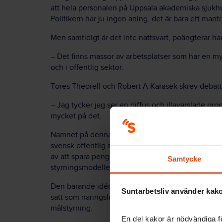
att hela personalen på Uppsala akademiska sjukhus 
Politikern har ju ingen aning, det är bara ett mant
Men samtidigt är det inte nattsvart, poängterar ha
– Det finns massor av arbetsplatser som har en my
och i offentlig sektor.
Töres Theorell och Robert A Karasek skrev debatta
– Jag tycker jag ser en diffus och illavarslade proc
mycket på det.
Namnet på denna process är New Public Management 
svensk offentlig sektor efter den allvarliga ekono
av att spara pengar akut och många ledande i samh
Samtycke
styrningsmodeller.
Den bärande idén i New Public Management är a
Suntarbetsliv använder kakor
sätt som näringslivet. Vi fick köp- och säljsystem
målstyrning.
En del kakor är nödvändiga fö