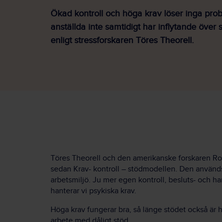
Ökad kontroll och höga krav löser inga pro
anställda inte samtidigt har inflytande över s
enligt stressforskaren Töres Theorell.
Töres Theorell och den amerikanske forskaren Rob
sedan Krav- kontroll – stödmodellen. Den används
arbetsmiljö. Ju mer egen kontroll, besluts- och ha
hanterar vi psykiska krav.
Höga krav fungerar bra, så länge stödet också är h
arbete med dåligt stöd.