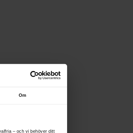
Om
lfria – och vi behöver ditt