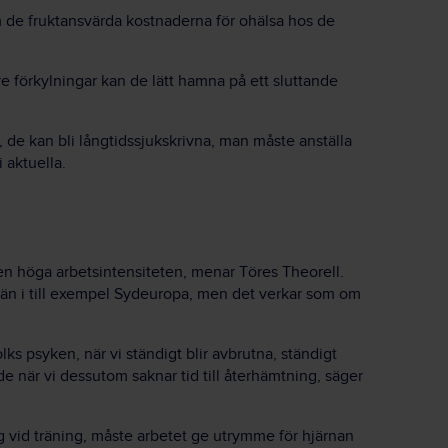
om de fruktansvärda kostnaderna för ohälsa hos de
are förkylningar kan de lätt hamna på ett sluttande
, de kan bli långtidssjukskrivna, man måste anställa
 aktuella.
den höga arbetsintensiteten, menar Töres Theorell.
el än i till exempel Sydeuropa, men det verkar som om
olks psyken, när vi ständigt blir avbrutna, ständigt
e när vi dessutom saknar tid till återhämtning, säger
 vid träning, måste arbetet ge utrymme för hjärnan