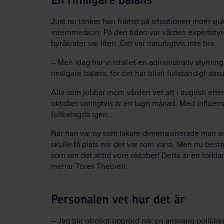
En rimligare balans
Just nu tänker han främst på situationen inom sju
internmedicin. På den tiden var vården expertstyr
byråkrater var liten. Det var naturligtvis inte bra.
– Men idag har vi istället en administrativ styrning
rimligare balans, för det har blivit fullständigt absu
Alla som jobbar inom vården vet att i augusti ef
oktober vanligtvis är en lugn månad. Med influen
fullbelagda igen.
När han var ny som läkare dimensionerade man anta
skulle få plats när det var som värst. Men nu bes
som om det alltid vore oktober! Detta är en förk
menar Töres Theorell.
Personalen vet hur det är
– Jag blir otroligt upprörd när en ansvarig politiker 