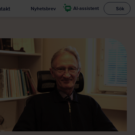
takt
AI-assistent
Nyhetsbrev
Sök
Visa sökrut