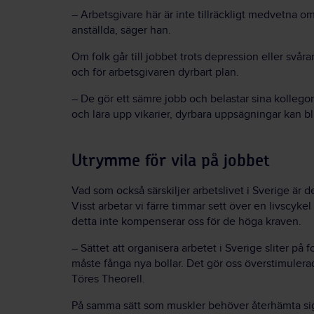
– Arbetsgivare här är inte tillräckligt medvetna 
anställda, säger han.
Om folk går till jobbet trots depression eller svår
och för arbetsgivaren dyrbart plan.
– De gör ett sämre jobb och belastar sina kollegor
och lära upp vikarier, dyrbara uppsägningar kan bli
Utrymme för vila på jobbet
Vad som också särskiljer arbetslivet i Sverige är 
Visst arbetar vi färre timmar sett över en livscyk
detta inte kompenserar oss för de höga kraven.
– Sättet att organisera arbetet i Sverige sliter på f
måste fånga nya bollar. Det gör oss överstimulerad
Töres Theorell.
På samma sätt som muskler behöver återhämta sig