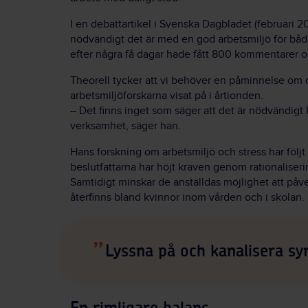
I en debattartikel i Svenska Dagbladet (februari 
nödvändigt det är med en god arbetsmiljö för både 
efter några få dagar hade fått 800 kommentarer oc
Theorell tycker att vi behöver en påminnelse o
arbetsmiljöforskarna visat på i årtionden.
– Det finns inget som säger att det är nödvändigt k
verksamhet, säger han.
Hans forskning om arbetsmiljö och stress har följt
beslutfattarna har höjt kraven genom rationalis
Samtidigt minskar de anställdas möjlighet att påv
återfinns bland kvinnor inom vården och i skolan.
Lyssna på och kanalisera sy