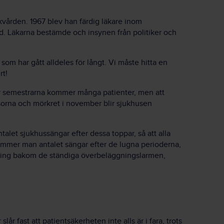
kvården. 1967 blev han färdig läkare inom
d. Läkarna bestämde och insynen från politiker och
 som har gått alldeles för långt. Vi måste hitta en
rt!
ter semestrarna kommer många patienter, men att
sorna och mörkret i november blir sjukhusen
let sjukhussängar efter dessa toppar, så att alla
tämmer man antalet sängar efter de lugna perioderna,
laring bakom de ständiga överbeläggningslarmen,
slår fast att patientsäkerheten inte alls är i fara, trots