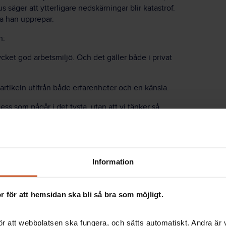
säger att ytterligare nedskärningar blir katastrof.
ra han upprepar.
n:
cket god arbetsmiljö. Och det gäller både i privat
rtikeln utifrån både erfarenheter och en känsla.
ess som pågår i det tysta, utan att vi tänker så
– den styrningsfilosofi som fick sitt starka intåg i
miska krisen i början av 1990-talet. Då blev behovet
ället knöt stora förhoppningar till nya
Information
tt man ska styra kommuner och landsting på samma
 för att hemsidan ska bli så bra som möjligt.
 och nya ord som interndebitering, processtyrning och
r att webbplatsen ska fungera, och sätts automatiskt. Andra är va