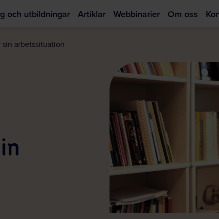
g och utbildningar
Artiklar
Webbinarier
Om oss
Kon
Hoppa
till
 sin arbetssituation
huvudinnehållet
sin