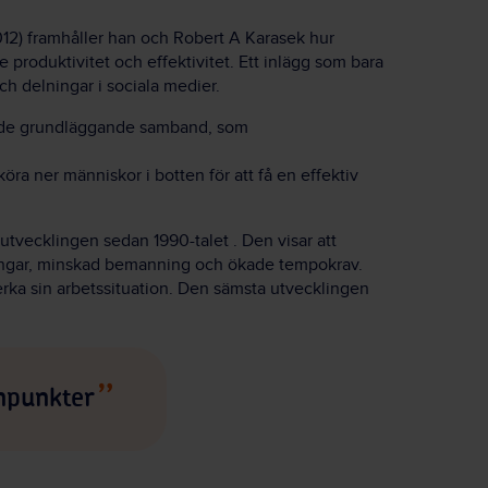
2012) framhåller han och Robert A Karasek hur
produktivitet och effektivitet. Ett inlägg som bara
h delningar i sociala medier.
m de grundläggande samband, som
öra ner människor i botten för att få en effektiv
 utvecklingen sedan 1990-talet . Den visar att
eringar, minskad bemanning och ökade tempokrav.
erka sin arbetssituation. Den sämsta utvecklingen
npunkter