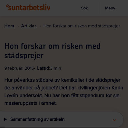
Sök
Meny
Visa sökruta
Hoppa
till
Hem
Artiklar
Hon forskar om risken med städsprejer
huvudinnehållet
Hon forskar om risken med
städsprejer
9 februari 2016
Lästid:
3 min
Hur påverkas städare av kemikalier i de städsprejer
de använder på jobbet? Det har civilingenjören Karin
Lovén undersökt. Nu har hon fått stipendium för sin
masteruppsats i ämnet.
Sammanfattning av artikeln