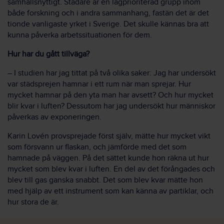
samhällsnyttigt. Städare är en lågprioriterad grupp inom
både forskning och i andra sammanhang, fastän det är det
tionde vanligaste yrket i Sverige. Det skulle kännas bra att
kunna påverka arbetssituationen för dem.
Hur har du gått tillväga?
– I studien har jag tittat på två olika saker: Jag har undersökt
var städsprejen hamnar i ett rum när man sprejar. Hur
mycket hamnar på den yta man har avsett? Och hur mycket
blir kvar i luften? Dessutom har jag undersökt hur människor
påverkas av exponeringen.
Karin Lovén provsprejade först själv, mätte hur mycket vikt
som försvann ur flaskan, och jämförde med det som
hamnade på väggen. På det sättet kunde hon räkna ut hur
mycket som blev kvar i luften. En del av det förångades och
blev till gas ganska snabbt. Det som blev kvar mätte hon
med hjälp av ett instrument som kan känna av partiklar, och
hur stora de är.