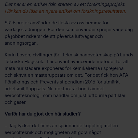
Det här är en artikel från starten av ett forskningsprojekt.
Här kan du läsa en nyare artikel om forskningsresultaten.
Städsprejer använder de flesta av oss hemma för
vardagsstädningen. För den som använder sprejer varje dag
på jobbet riskerar de att påverka luftvägar och
andningsorgan.
Karin Lovén, civilingenjör i teknisk nanovetenskap på Lunds
Tekniska Högskola, har använt avancerade metoder för att
mäta hur städare exponeras för kemikalierna i sprejerna,
och skrivit en masteruppsats om det. För det fick hon AFA
Försäkrings och Prevents stipendium 2015 för utmärkt
arbetsmiljöuppsats. Nu doktorerar hon i ämnet
aerosolteknologi, som handlar om just luftburna partiklar
och gaser.
Varför har du gjort den här studien?
– Jag tycker det finns en spännande koppling mellan
aerosolteknik och möjligheten att göra något