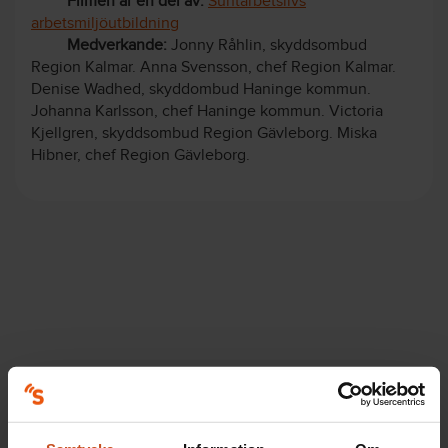
Filmen är en del av:
Suntarbetslivs
arbetsmiljöutbildning
Medverkande:
Jonny Råhlin, skyddsombud
Region Kalmar. Anna Svensson, chef Region Kalmar.
Denise Wadhed, skyddombud Haninge kommun.
Johanna Karlsson, chef Haninge kommun. Victoria
Kjellgren, skyddsombud Region Gävleborg. Miska
Hibner, chef Region Gävleborg.