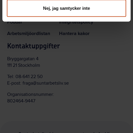
Nej, jag samtycker inte
Webbinarier och event
Nyhetsbrev
Poddar
Integritetspolicy
Arbetsmiljöordlistan
Hantera kakor
Kontaktuppgifter
Bryggargatan 4
111 21 Stockholm
Tel:
08-641 22 50
E-post:
fraga@suntarbetsliv.se
Organisationsnummer:
802464-9447