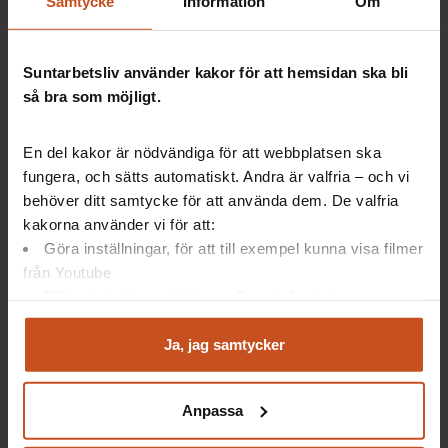
Samtycke
Information
Om
Suntarbetsliv använder kakor för att hemsidan ska bli
så bra som möjligt.
Suntarbetsliv ger dig inspiration och verktyg
En del kakor är nödvändiga för att webbplatsen ska
i ditt arbete för friska arbetsplatser
fungera, och sätts automatiskt. Andra är valfria – och vi
behöver ditt samtycke för att använda dem. De valfria
kakorna använder vi för att:
Göra inställningar, för att till exempel kunna visa filmer
Facebook
LinkedIn
Instagram
YouTube
från Youtube
Följa statistik med hjälp av Google Analytics
Vårt utbud
Suntarbetsliv
Analysera trafik för att kunna visa riktad information
och marknadsföring
Ja, jag samtycker
Mina sidor
Om oss
Du kan när som helst återta ditt godkännande genom att
klicka på ”hantera kakor” längst ner på sidan, eller mejla
Verktyg och utbildningar
Kontakt
Anpassa
integritet@suntarbetsliv.se.
Artiklar
Lediga tjänster