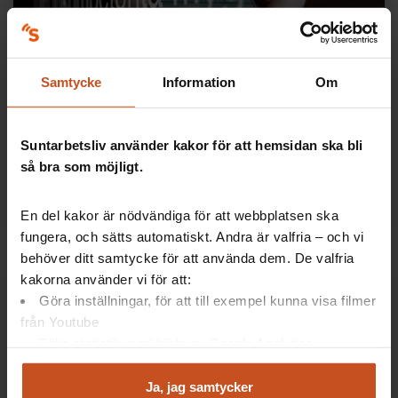
Hot och våld
Samtycke
Information
Om
Hur hanterar man digitala aggressioner?
Se det digitala lanseringsseminariet för verktyget
Suntarbetsliv använder kakor för att hemsidan ska bli
Säkerhetsdialogen från 10 november 2022. Fler
webbinarier finns på suntarbetsliv.se/kalendarium
så bra som möjligt.
45 minuter
En del kakor är nödvändiga för att webbplatsen ska
fungera, och sätts automatiskt. Andra är valfria – och vi
behöver ditt samtycke för att använda dem. De valfria
kakorna använder vi för att:
Göra inställningar, för att till exempel kunna visa filmer
från Youtube
Följa statistik med hjälp av Google Analytics
Analysera trafik för att kunna visa riktad information
och marknadsföring
Ja, jag samtycker