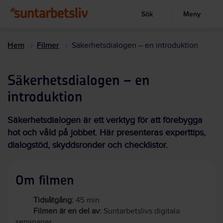
Sök
Meny
Visa sökruta
Hoppa
till
Hem
Filmer
Säkerhetsdialogen – en introduktion
huvudinnehållet
Säkerhetsdialogen – en
introduktion
Säkerhetsdialogen är ett verktyg för att förebygga
hot och våld på jobbet. Här presenteras experttips,
dialogstöd, skyddsronder och checklistor.
Om filmen
Tidsåtgång:
45 min
Filmen är en del av:
Suntarbetslivs digitala
seminarier