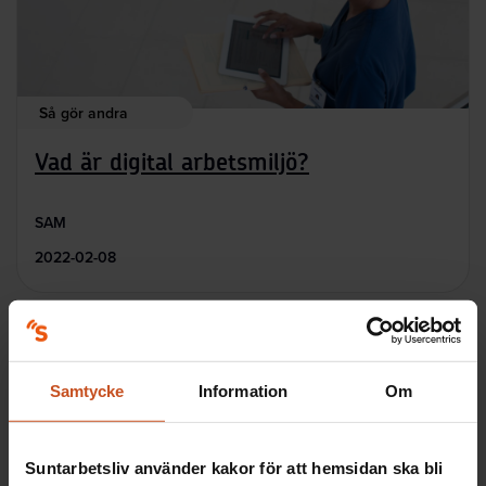
Så gör andra
Vad är digital arbetsmiljö?
SAM
2022-02-08
Innehållet kunde inte hittas
Samtycke
Information
Om
Suntarbetsliv använder kakor för att hemsidan ska bli