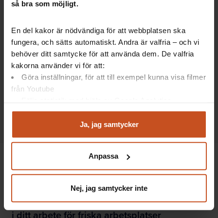
så bra som möjligt.
En del kakor är nödvändiga för att webbplatsen ska
Forskning på 5
fungera, och sätts automatiskt. Andra är valfria – och vi
behöver ditt samtycke för att använda dem. De valfria
Distansarbete helt eller delvis
kakorna använder vi för att:
Hur vill ni jobba - på distans helt eller delvis? Skapa
Göra inställningar, för att till exempel kunna visa filmer
dialog och prata om medarbetares, chefers och
från Youtube
verksamhetens behov.…
Följa statistik med hjälp av Google Analytics
Analysera trafik för att kunna visa riktad information
Kommunikation, OSA
och marknadsföring
Ja, jag samtycker
Du kan när som helst återta ditt godkännande genom att
klicka på ”hantera kakor” längst ner på sidan, eller mejla
Anpassa
integritet@suntarbetsliv.se.
Nej, jag samtycker inte
Suntarbetsliv ger dig inspiration och verktyg
i ditt arbete för friska arbetsplatser