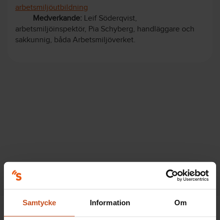
arbetsmiljöutbildning
Medverkande:
Leif Söderqvist,
arbetsmiljöinspektör, Pia Schyberg, handläggare och
sakkunnig, båda Arbetsmiljöverket.
Samtycke
Information
Om