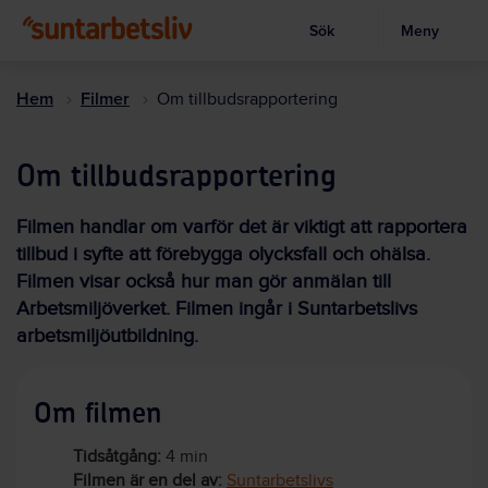
Sök
Meny
Visa sökruta
Hoppa
till
Hem
Filmer
Om tillbudsrapportering
huvudinnehållet
Om tillbudsrapportering
Filmen handlar om varför det är viktigt att rapportera
tillbud i syfte att förebygga olycksfall och ohälsa.
Filmen visar också hur man gör anmälan till
Arbetsmiljöverket. Filmen ingår i Suntarbetslivs
arbetsmiljöutbildning.
Om filmen
Tidsåtgång:
4 min
Filmen är en del av:
Suntarbetslivs