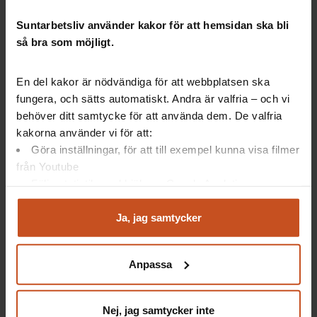
Suntarbetsliv använder kakor för att hemsidan ska bli
så bra som möjligt.
Suntarbetsliv ger dig inspiration och verktyg
i ditt arbete för friska arbetsplatser
En del kakor är nödvändiga för att webbplatsen ska
fungera, och sätts automatiskt. Andra är valfria – och vi
behöver ditt samtycke för att använda dem. De valfria
Facebook
LinkedIn
Instagram
YouTube
kakorna använder vi för att:
Göra inställningar, för att till exempel kunna visa filmer
från Youtube
Vårt utbud
Suntarbetsliv
Följa statistik med hjälp av Google Analytics
Analysera trafik för att kunna visa riktad information
Mina sidor
Om oss
och marknadsföring
Ja, jag samtycker
Verktyg och utbildningar
Kontakt
Du kan när som helst återta ditt godkännande genom att
klicka på ”hantera kakor” längst ner på sidan, eller mejla
Artiklar
Lediga tjänster
Anpassa
integritet@suntarbetsliv.se.
Webbinarier och event
Nyhetsbrev
Nej, jag samtycker inte
Poddar
Integritetspolicy