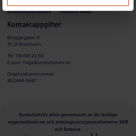
Arbetsmiljöordlistan
Hantera kakor
Kontaktuppgifter
Bryggargatan 4
111 21 Stockholm
Tel:
08-641 22 50
E-post:
fraga@suntarbetsliv.se
Organisationsnummer:
802464-9447
Suntarbetsliv drivs gemensamt av de fackliga
organisationerna och arbetsgivarorganisationerna SKR
och Sobona.