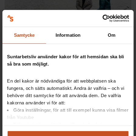
Digitala verktyg
Samtycke
Information
Om
Säkerhetsdialogen
Förebygg hot och våld på jobbet med hjälp av
Suntarbetsliv använder kakor för att hemsidan ska bli
experternas tips, dialogstöd, skyddsronder och
så bra som möjligt.
checklistor.…
En del kakor är nödvändiga för att webbplatsen ska
SAM, Fysisk arbetsmiljö, OSA
fungera, och sätts automatiskt. Andra är valfria – och vi
behöver ditt samtycke för att använda dem. De valfria
kakorna använder vi för att:
Göra inställningar, för att till exempel kunna visa filmer
från Youtube
Följa statistik med hjälp av Google Analytics
Analysera trafik för att kunna visa riktad information