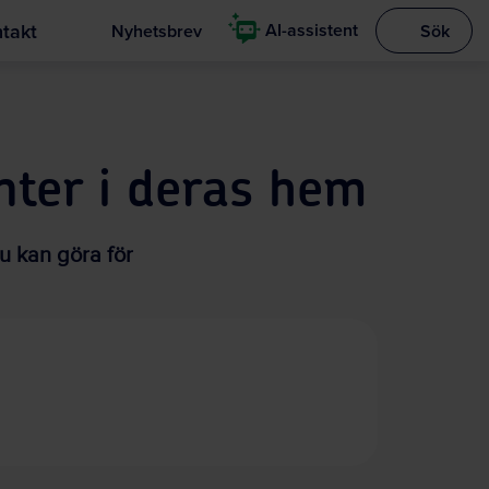
takt
AI-assistent
Nyhetsbrev
Sök
Visa sökrut
enter i deras hem
du kan göra för