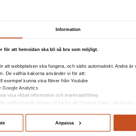
Information
 för att hemsidan ska bli så bra som möjligt.
r att webbplatsen ska fungera, och sätts automatiskt. Andra är va
essera av
. De valfria kakorna använder vi för att:
 till exempel kunna visa filmer från Youtube
av Google Analytics
unna visa riktad information och marknadsföring
itt godkännande genom att klicka på ”hantera kakor” längst ner p
nte
Anpassa