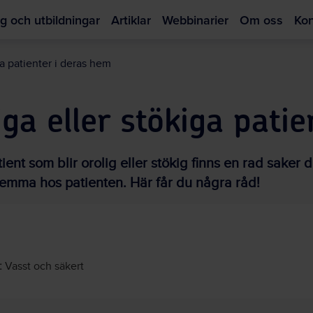
g och utbildningar
Artiklar
Webbinarier
Om oss
Kon
Hoppa
till
a patienter i deras hem
huvudinnehållet
ga eller stökiga pati
nt som blir orolig eller stökig finns en rad saker 
hemma hos patienten. Här får du några råd!
:
Vasst och säkert