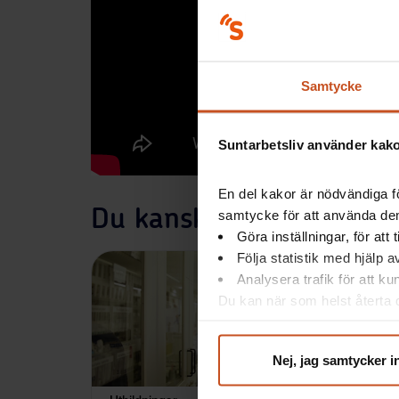
Samtycke
Suntarbetsliv använder kakor
En del kakor är nödvändiga fö
Du kanske också är intr
samtycke för att använda dem
Göra inställningar, för att
Följa statistik med hjälp 
Analysera trafik för att k
Du kan när som helst återta d
integritet@suntarbetsliv.se.
Nej, jag samtycker i