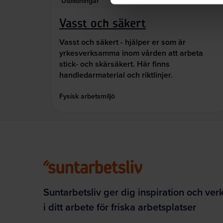
Utbildningar
Vasst och säkert
Vasst och säkert - hjälper er som är
yrkesverksamma inom vården att arbeta
stick- och skärsäkert. Här finns
handledarmaterial och riktlinjer.
Fysisk arbetsmiljö
Suntarbetsliv ger dig inspiration och ver
i ditt arbete för friska arbetsplatser