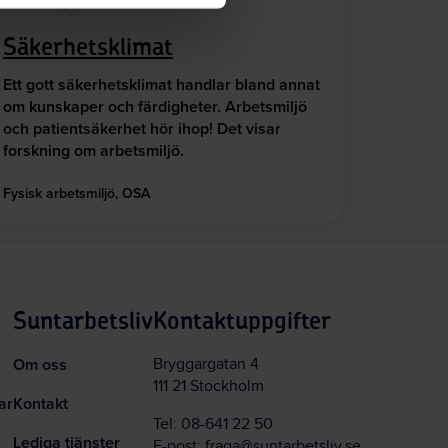
Forskning på 5
Säkerhetsklimat
Ett gott säkerhetsklimat handlar bland annat
om kunskaper och färdigheter. Arbetsmiljö
och patientsäkerhet hör ihop! Det visar
forskning om arbetsmiljö.
Fysisk arbetsmiljö, OSA
Suntarbetsliv
Kontaktuppgifter
Om oss
Bryggargatan 4
111 21 Stockholm
ar
Kontakt
Tel:
08-641 22 50
Lediga tjänster
E-post:
fraga@suntarbetsliv.se