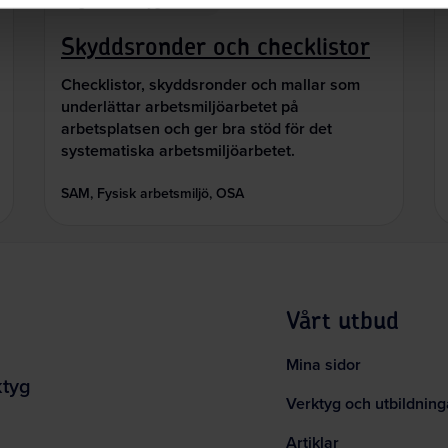
Digitala verktyg
Skyddsronder och checklistor
Checklistor, skyddsronder och mallar som
underlättar arbetsmiljöarbetet på
arbetsplatsen och ger bra stöd för det
systematiska arbetsmiljöarbetet.
SAM, Fysisk arbetsmiljö, OSA
Vårt utbud
Mina sidor
ktyg
Verktyg och utbildning
Artiklar