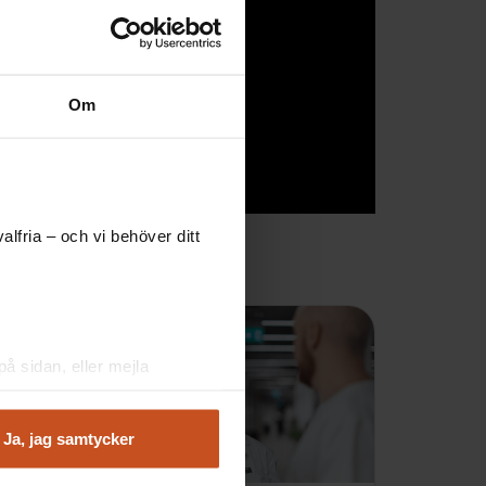
Om
lfria – och vi behöver ditt
å sidan, eller mejla
Ja, jag samtycker