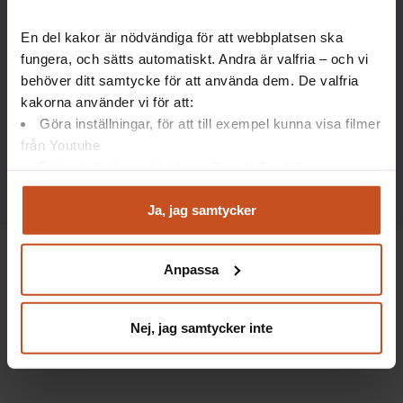
Stödmaterial
En del kakor är nödvändiga för att webbplatsen ska
fungera, och sätts automatiskt. Andra är valfria – och vi
Här hittar du material som underlättar
behöver ditt samtycke för att använda dem. De valfria
genomförandet av aktiviteten.
kakorna använder vi för att:
Göra inställningar, för att till exempel kunna visa filmer
Reflektionsmall för processledare
från Youtube
Följa statistik med hjälp av Google Analytics
Analysera trafik för att kunna visa riktad information
och marknadsföring
Ja, jag samtycker
Du kan när som helst återta ditt godkännande genom att
klicka på ”hantera kakor” längst ner på sidan, eller mejla
Anpassa
integritet@suntarbetsliv.se.
Suntarbetsliv ger dig inspiration och verktyg
Nej, jag samtycker inte
i ditt arbete för friska arbetsplatser