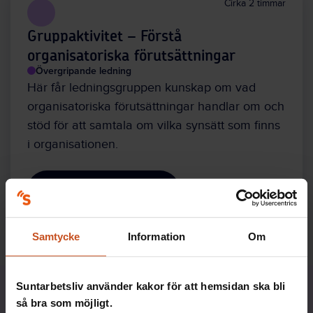
Cirka 2 timmar
Gruppaktivitet – Förstå
organisatoriska förutsättningar
Övergripande ledning
Här får ledningsgruppen kunskap om vad
organisatoriska förutsättningar handlar om och
stöd för att samtala om vilka synsätt som finns
i organisationen.
Starta aktiviteten
Samtycke
Information
Om
Suntarbetsliv använder kakor för att hemsidan ska bli
så bra som möjligt.