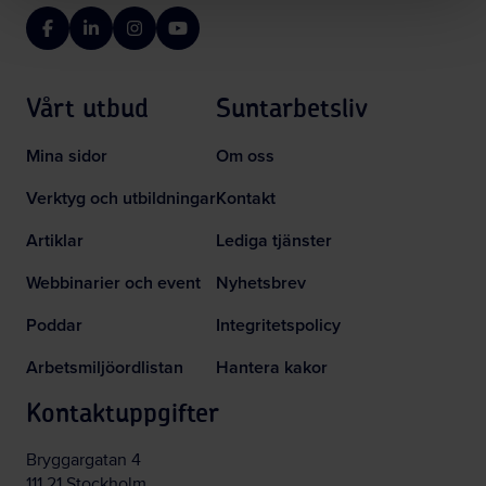
Facebook
LinkedIn
Instagram
YouTube
Vårt utbud
Suntarbetsliv
Mina sidor
Om oss
Verktyg och utbildningar
Kontakt
Artiklar
Lediga tjänster
Webbinarier och event
Nyhetsbrev
Poddar
Integritetspolicy
Arbetsmiljöordlistan
Hantera kakor
Kontaktuppgifter
Bryggargatan 4
111 21 Stockholm