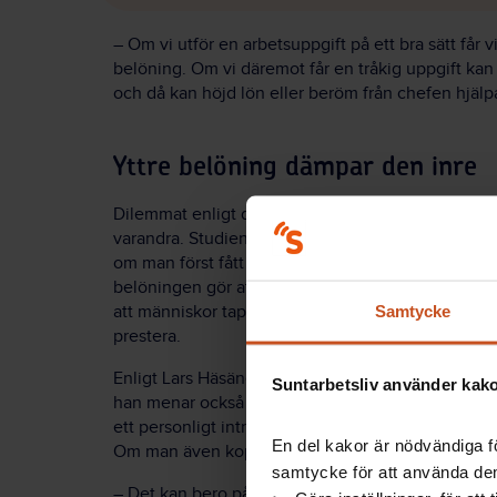
– Om vi utför en arbetsuppgift på ett bra sätt får v
belöning. Om vi däremot får en tråkig uppgift kan 
och då kan höjd lön eller beröm från chefen hjälpa
Yttre belöning dämpar den inre
Dilemmat enligt de japanska forskarna är att hjärn
varandra. Studien visar att aktiviteten i den del a
om man först fått en yttre belöning för att preste
belöningen gör att känslan av den inre belöninge
Samtycke
att människor tappar sin inre drivkraft och istället 
prestera.
Enligt Lars Häsänen stödjer resultatet från den j
Suntarbetsliv använder kakor
han menar också att belöningar måste sättas i relat
ett personligt intresse av det man gör är sannolikhe
En del kakor är nödvändiga fö
Om man även kopplar in en yttre belöning kan det
samtycke för att använda dem
– Det kan bero på att personen känner ett tvång at