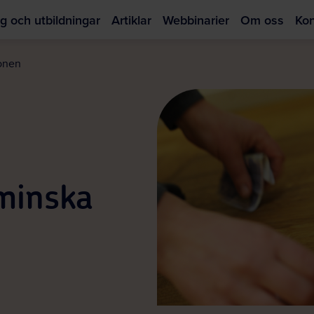
g och utbildningar
Artiklar
Webbinarier
Om oss
Kon
Hoppa
till
ionen
huvudinnehållet
minska