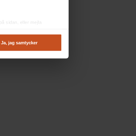
å sidan, eller mejla
Ja, jag samtycker