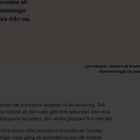
änniskor att
 belöningar
ra ifrån oss.
Lars Häsänen, forskare på Stockh
yttre belöningar. De ytt
nder när prestation kopplas till en belöning. Två
är de trodde att det hade gått fem sekunder. Den ena
ltagarna lyckades, den andra gruppen fick inte det.
fick betalt efter prestation fortsatte att försöka
ngar varje gång de lyckades trycka rätt slutade