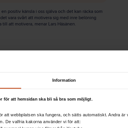
i en positiv känsla i oss själva och det kan räcka som
det vara svårt att motivera sig med inre belöning
 till att motivera, menar Lars Häsänen.
ans värdering av inre och yttre belöning påverkar
v hjärnan som är kopplad till inre belöning blir mindre
ra. Det innebär med andra ord att den yttre
n minskar. I förlängningen skulle det kunna innebära
Information
blir beroende av yttre belöningar för att vilja
apanska studien tidigare forskning inom området. Men
 för att hemsidan ska bli så bra som möjligt.
ion till en aktivitet eller arbetsuppgift. Om man har
ten större att det är kopplat till en inre belöning.
r att webbplatsen ska fungera, och sätts automatiskt. Andra är va
 minska effekten av den inre.
. De valfria kakorna använder vi för att:
t utföra aktiviteten. Då minskar känslan av att vara