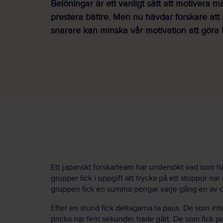
Belöningar är ett vanligt sätt att motivera m
prestera bättre. Men nu hävdar forskare att
snarare kan minska vår motivation att göra b
Ett japanskt forskarteam har undersökt vad som hä
grupper fick i uppgift att trycka på ett stoppur n
gruppen fick en summa pengar varje gång en av de
Efter en stund fick deltagarna ta paus. De som inte 
pricka när fem sekunder hade gått. De som fick pe