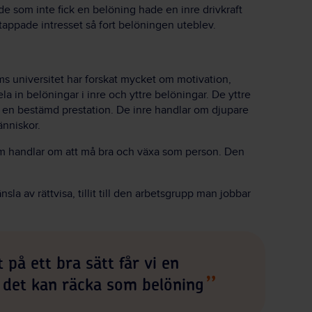
 de som inte fick en belöning hade en inre drivkraft
appade intresset så fort belöningen uteblev.
s universitet har forskat mycket om motivation,
ela in belöningar i inre och yttre belöningar. De yttre
ör en bestämd prestation. De inre handlar om djupare
änniskor.
m handlar om att må bra och växa som person. Den
sla av rättvisa, tillit till den arbetsgrupp man jobbar
 på ett bra sätt får vi en
ch det kan räcka som belöning