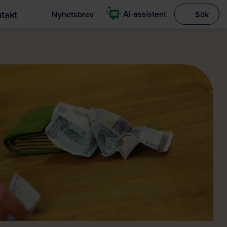
takt
AI-assistent
Nyhetsbrev
Sök
Visa sökrut