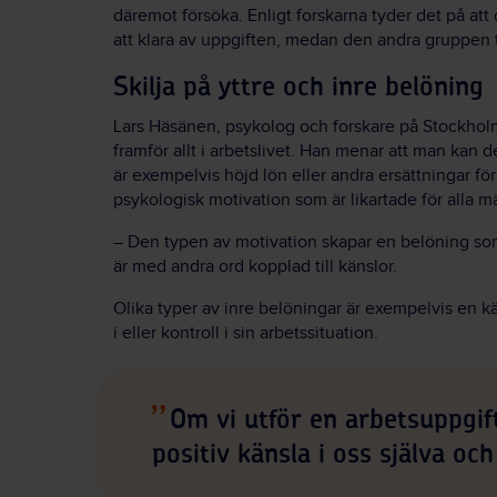
däremot försöka. Enligt forskarna tyder det på att
att klara av uppgiften, medan den andra gruppen t
Skilja på yttre och inre belöning
Lars Häsänen, psykolog och forskare på Stockholm
framför allt i arbetslivet. Han menar att man kan d
är exempelvis höjd lön eller andra ersättningar f
psykologisk motivation som är likartade för alla m
– Den typen av motivation skapar en belöning so
är med andra ord kopplad till känslor.
Olika typer av inre belöningar är exempelvis en kän
i eller kontroll i sin arbetssituation.
Om vi utför en arbetsuppgift
positiv känsla i oss själva o