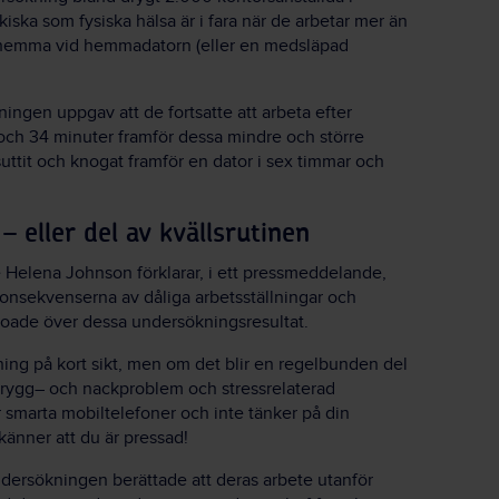
iska som fysiska hälsa är i fara när de arbetar mer än
er hemma vid hemmadatorn (eller en medsläpad
ingen uppgav att de fortsatte att arbeta efter
r och 34 minuter framför dessa mindre och större
suttit och knogat framför en dator i sex timmar och
– eller del av kvällsrutinen
 Helena Johnson förklarar, i ett pressmeddelande,
onsekvenserna av dåliga arbetsställningar och
roade över dessa undersökningsresultat.
ing på kort sikt, men om det blir en regelbunden del
m rygg– och nackproblem och stressrelaterad
 smarta mobiltelefoner och inte tänker på din
känner att du är pressad!
ndersökningen berättade att deras arbete utanför