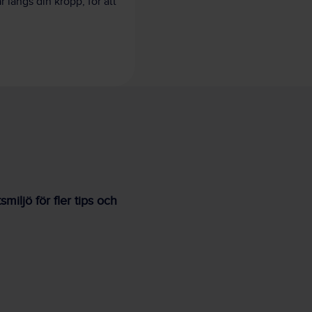
 längs din kropp, för att
iljö för fler tips och