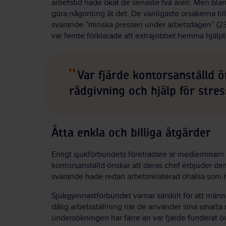
arbetstid hade ökat de senaste två åren. Men bla
göra någonting åt det. De vanligaste orsakerna til
svarande ”minska pressen under arbetsdagen” (23 
var femte förklarade att extrajobbet hemma hjälpte
Var fjärde kontorsanställd ö
rådgivning och hjälp för stres
Åtta enkla och billiga åtgärder
Enligt sjukförbundets företrädare är medlemmarn
kontorsanställd önskar att deras chef erbjuder dem
svarande hade redan arbetsrelaterad ohälsa som 
Sjukgymnastförbundet varnar särskilt för att männ
dålig arbetsställning när de använder sina smarta m
undersökningen har färre än var fjärde funderat öve