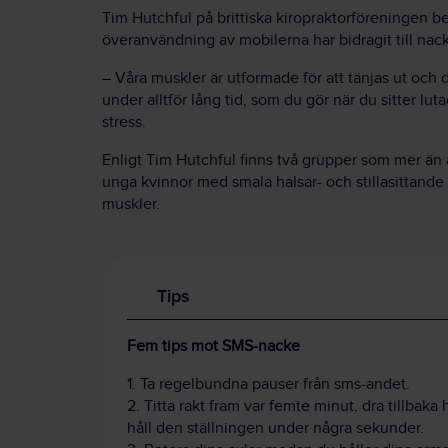
Tim Hutchful på brittiska kiropraktorföreningen be
överanvändning av mobilerna har bidragit till nac
– Våra muskler är utformade för att tänjas ut och dr
under alltför lång tid, som du gör när du sitter lu
stress.
Enligt Tim Hutchful finns två grupper som mer än 
unga kvinnor med smala halsar- och stillasittande
muskler.
Tips
Fem tips mot SMS-nacke
1. Ta regelbundna pauser från sms-andet.
2. Titta rakt fram var femte minut, dra tillbak
håll den ställningen under några sekunder.