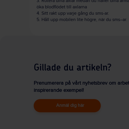
3. Rotera dina axlar medan du håller dina armar
öka blodflödet till axlarna
4. Sitt rakt upp varje gång du sms-ar.
5. Håll upp mobilen lite högre, när du sms–ar.
Gillade du artikeln?
Prenumerera på vårt nyhetsbrev om arbetsm
inspirerande exempel!
Anmäl dig här