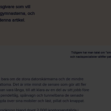
tsgivare som vill
kgymnasterna, och
denna artikel.
Tidigare har man talat om ”sm
och nackspecialister alltfler p
å bara om de stora datorskärmarna och de mindre
torna. Det är inte minst de senare som gör att fler
 vara långa, till att klara av en del av sitt jobb före
s, pendeltåg, spårvagn och tunnelbana de senaste
 böjda över sina mobiler och läst, pillat och knappat.
ökning bland drygt 2.000 kontorsanställda i