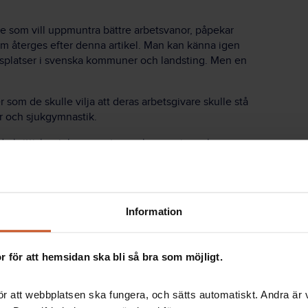
are som vill uppmuntra bättre arbetsvanor, påpekar
som återges efter denna artikel. Man kan känna igen
etsplatser i svenska kommuner och landsting. Men en
som de skulle vilja att deras arbetsgivare skulle stå
r och sjukgymnastik.
m de brittiska sjukgymnasternas kampanjer och
 för hälsofrämjande arbete, inom ramen för en
Information
tå på fotled i sidled
at en särskild del av de problem som
 för att hemsidan ska bli så bra som möjligt.
enomenet ”sms-nacke”. Tidigare har man talat om
de. Nu möter rygg- och nackspecialister alltfler
na smarta mobiler, men även sina läsplattor
r att webbplatsen ska fungera, och sätts automatiskt. Andra är va