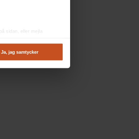
å sidan, eller mejla
Ja, jag samtycker