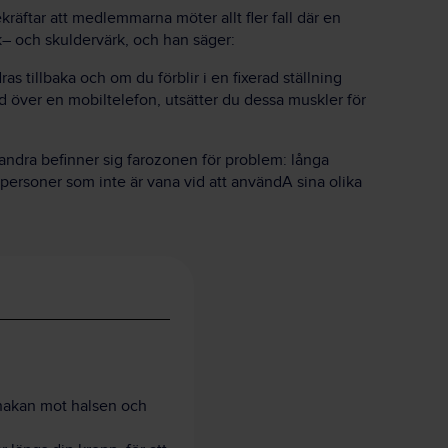
kräftar att medlemmarna möter allt fler fall där en
k– och skuldervärk, och han säger:
as tillbaka och om du förblir i en fixerad ställning
tad över en mobiltelefon, utsätter du dessa muskler för
andra befinner sig farozonen för problem: långa
 personer som inte är vana vid att användA sina olika
a hakan mot halsen och