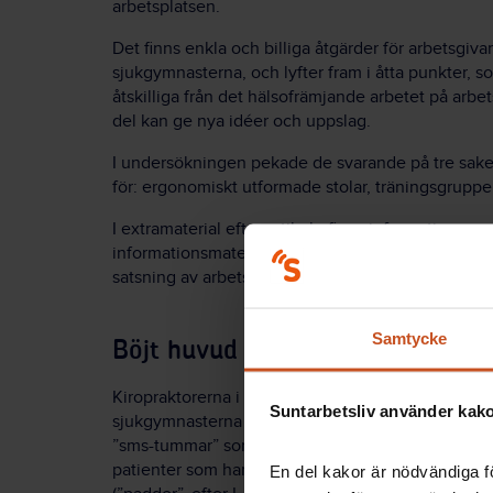
arbetsplatsen.
Det finns enkla och billiga åtgärder för arbetsgiv
sjukgymnasterna, och lyfter fram i åtta punkter, 
åtskilliga från det hälsofrämjande arbetet på arb
del kan ge nya idéer och uppslag.
I undersökningen pekade de svarande på tre saker 
för: ergonomiskt utformade stolar, träningsgruppe
I extramaterial efter artikeln finns information o
informationsmaterial, liksom om ett chefsverktyg
satsning av arbets- och pensionsdepartementet.
Samtycke
Böjt huvud över mobilen som att s
Kiropraktorerna i Storbritannien har uppmärksamm
Suntarbetsliv använder kakor
sjukgymnasterna pekar på, genom att varna för f
”sms-tummar” som uppstår av alltför flitigt sms-an
patienter som har ont i nacken av att huka över si
En del kakor är nödvändiga fö