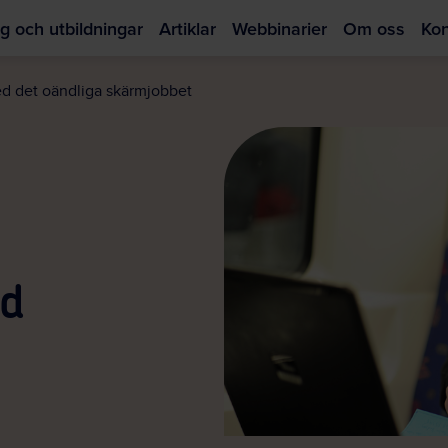
g och utbildningar
Artiklar
Webbinarier
Om oss
Kon
Hoppa
till
d det oändliga skärmjobbet
huvudinnehållet
ed