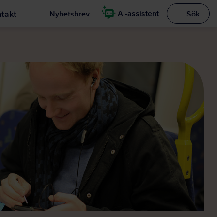
takt
AI-assistent
Nyhetsbrev
Sök
Visa sökrut