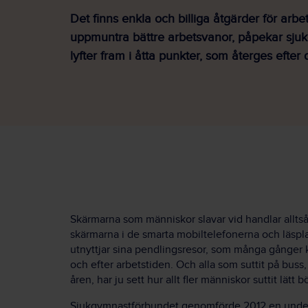
Det finns enkla och billiga åtgärder för arbe
uppmuntra bättre arbetsvanor, påpekar sju
lyfter fram i åtta punkter, som återges efter 
Skärmarna som människor slavar vid handlar allts
skärmarna i de smarta mobiltelefonerna och läsplat
utnyttjar sina pendlingsresor, som många gånger kan
och efter arbetstiden. Och alla som suttit på bus
åren, har ju sett hur allt fler människor suttit lätt
Sjukgymnastförbundet genomförde 2012 en unders