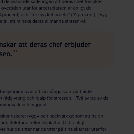
nd de svarande sade ingen att deras chef försökte
l övertiden utanför arbetsplatsen är enligt de
procent) och ”för mycket arbete” (41 procent). Drygt
 till att minska deras allmänna stressnivå.
nskar att deras chef erbjuder
sen.
 bekymrade över att så många som var fjärde
 rådgivning och hjälp för stressen. . Två av tre av de
huvudvärk och ryggont.
iskor riskerar rygg– och nackvärk genom att ha en
obiltelefoner eller läsplattor. Och enligt
r hur de sitter när de tittar på sina skärmar utanför