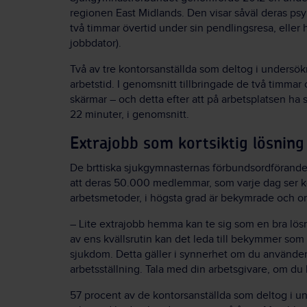
regionen East Midlands. Den visar såväl deras psyk
två timmar övertid under sin pendlingsresa, ell
jobbdator).
Två av tre kontorsanställda som deltog i undersökn
arbetstid. I genomsnitt tillbringade de två timma
skärmar – och detta efter att på arbetsplatsen ha 
22 minuter, i genomsnitt.
Extrajobb som kortsiktig lösning 
De brttiska sjukgymnasternas förbundsordförande
att deras 50.000 medlemmar, som varje dag ser k
arbetsmetoder, i högsta grad är bekymrade och o
– Lite extrajobb hemma kan te sig som en bra lösn
av ens kvällsrutin kan det leda till bekymmer so
sjukdom. Detta gäller i synnerhet om du använder
arbetsställning. Tala med din arbetsgivare, om du 
57 procent av de kontorsanställda som deltog i u