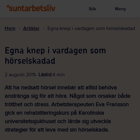
Sök
Meny
Visa sökruta
Hoppa
till
Hem
Artiklar
Egna knep i vardagen som hörselskadad
huvudinnehållet
Egna knep i vardagen som
hörselskadad
2 augusti 2011
Lästid:
4 min
Att ha nedsatt hörsel innebär att alltid behöva
anstränga sig för att höra. Något som orsakar både
trötthet och stress. Arbetsterapeuten Eva Fransson
gick en rehabiliteringskurs på Karolinska
universitetssjukhuset och lärde sig utveckla
strategier för att leva med sin hörselskada.