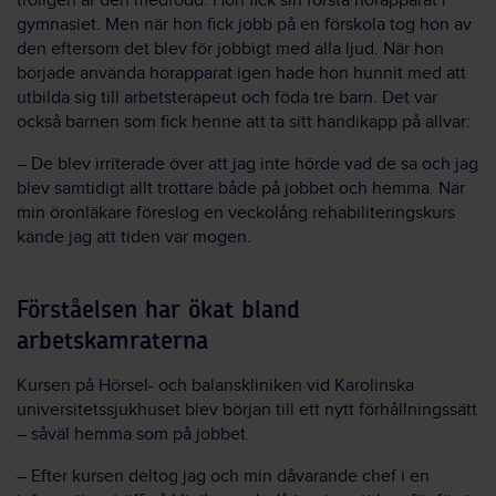
troligen är den medfödd. Hon fick sin första hörapparat i
gymnasiet. Men när hon fick jobb på en förskola tog hon av
den eftersom det blev för jobbigt med alla ljud. När hon
började använda hörapparat igen hade hon hunnit med att
utbilda sig till arbetsterapeut och föda tre barn. Det var
också barnen som fick henne att ta sitt handikapp på allvar:
– De blev irriterade över att jag inte hörde vad de sa och jag
blev samtidigt allt tröttare både på jobbet och hemma. När
min öronläkare föreslog en veckolång rehabiliteringskurs
kände jag att tiden var mogen.
Förståelsen har ökat bland
arbetskamraterna
Kursen på Hörsel- och balanskliniken vid Karolinska
universitetssjukhuset blev början till ett nytt förhållningssätt
– såväl hemma som på jobbet.
– Efter kursen deltog jag och min dåvarande chef i en