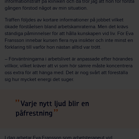
informationsträff på kliniken och då tror jag att hon för första
gången förstod något av min situation.
Träffen följdes av kortare informationer på jobbet vilket
ökade förståelsen bland arbetskamraterna. Men det krävs
ständiga påminnelser för att hålla kunskapen vid liv. För Eva
Fransson innebar kursen flera nya insikter och inte minst en
förklaring till varför hon nästan alltid var trött.
– Förväntningarna i arbetslivet är anpassade efter hörandes
villkor, vilket kräver att vi som hör sämre måste koncentrera
oss extra för att hänga med. Det är nog svårt att föreställa
sig hur mycket energi det suger.
Varje nytt ljud blir en
påfrestning
I dag arbetar Eva Fransson som arbetsterapeut vid