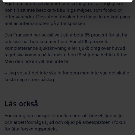
Eget rum är en självklarhet och så långt det är möjligt ser
hon till att inte besöka två bullriga miljöer, som förskolor,
efter varandra. Dessutom försöker hon lägga in en kort paus
mellan interna möten på arbetsplatsen.
Eva Fransson har också valt att arbeta 85 procent för att ha
ork kvar när hon kommer hem. För att 15 procents
kompletterande sjukskrivning eller sjukbidrag över huvud
taget ska komma på tal måste hon först jobba heltid ett tag.
Men den risken vill hon inte ta:
– Jag vet att det inte skulle fungera men inte vad det skulle
kosta mig i stresspåslag.
Läs också
Forskning om samspelet mellan nedsatt hörsel, ljudmiljö
och arbetsförmåga Ljud och oljud på arbetsplatsen i fokus
för åtta forskningsprojekt.