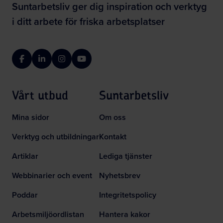
Suntarbetsliv ger dig inspiration och verktyg
i ditt arbete för friska arbetsplatser
Facebook
LinkedIn
Instagram
YouTube
Vårt utbud
Suntarbetsliv
Mina sidor
Om oss
Verktyg och utbildningar
Kontakt
Artiklar
Lediga tjänster
Webbinarier och event
Nyhetsbrev
Poddar
Integritetspolicy
Arbetsmiljöordlistan
Hantera kakor