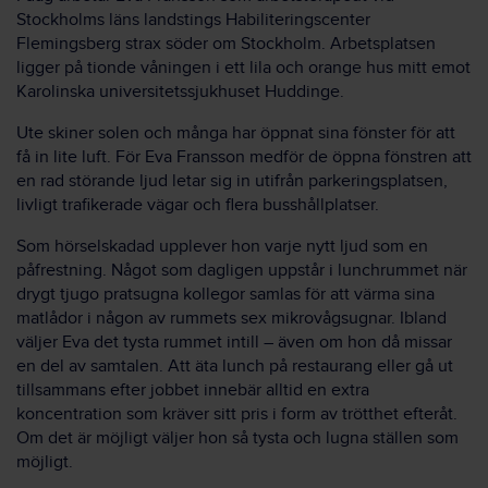
Stockholms läns landstings Habiliteringscenter
Flemingsberg strax söder om Stockholm. Arbetsplatsen
ligger på tionde våningen i ett lila och orange hus mitt emot
Karolinska universitetssjukhuset Huddinge.
Ute skiner solen och många har öppnat sina fönster för att
få in lite luft. För Eva Fransson medför de öppna fönstren att
en rad störande ljud letar sig in utifrån parkeringsplatsen,
livligt trafikerade vägar och flera busshållplatser.
Som hörselskadad upplever hon varje nytt ljud som en
påfrestning. Något som dagligen uppstår i lunchrummet när
drygt tjugo pratsugna kollegor samlas för att värma sina
matlådor i någon av rummets sex mikrovågsugnar. Ibland
väljer Eva det tysta rummet intill – även om hon då missar
en del av samtalen. Att äta lunch på restaurang eller gå ut
tillsammans efter jobbet innebär alltid en extra
koncentration som kräver sitt pris i form av trötthet efteråt.
Om det är möjligt väljer hon så tysta och lugna ställen som
möjligt.