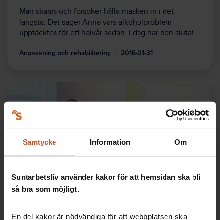
Man skäms och försöker hålla masken in i det
längsta. Det säger Anna vars alkoholproblem
upptäcktes för ett halvår sedan. I dag har hon slutat…
Anpassning och rehabilitering
2016-01-31
Samtycke
Information
Om
Suntarbetsliv använder kakor för att hemsidan ska bli
Forskning
så bra som möjligt.
Riktlinjer för alkoholproblem på
arbetsplatsen
En del kakor är nödvändiga för att webbplatsen ska