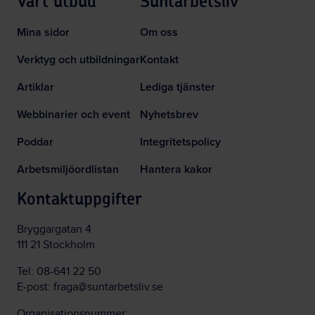
Vårt utbud
Suntarbetsliv
Mina sidor
Om oss
Verktyg och utbildningar
Kontakt
Artiklar
Lediga tjänster
Webbinarier och event
Nyhetsbrev
Poddar
Integritetspolicy
Arbetsmiljöordlistan
Hantera kakor
Kontaktuppgifter
Bryggargatan 4
111 21 Stockholm
Tel:
08-641 22 50
E-post:
fraga@suntarbetsliv.se
Organisationsnummer: