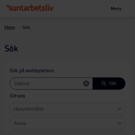
Meny
Hoppa
till
Hem
Sök
huvudinnehållet
Sök
Sök på webbplatsen
Sökord
Sök
Filtrera
Huvudområde
Ämne