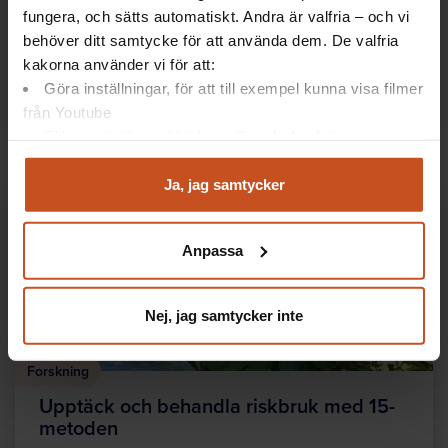
Det finns idag flera effektiva metoder för att
fungera, och sätts automatiskt. Andra är valfria – och vi
förebygga och tidigt bromsa alkoholproblem med
behöver ditt samtycke för att använda dem. De valfria
hjälp av företagshälsovården. Nu finns de
kakorna använder vi för att:
tillgängliga…
Göra inställningar, för att till exempel kunna visa filmer
Anpassning och rehabilitering
2016-01-26
från Youtube
Följa statistik med hjälp av Google Analytics
Analysera trafik för att kunna visa riktad information
och marknadsföring
Ja, jag samtycker
Du kan när som helst återta ditt godkännande genom att
klicka på ”hantera kakor” längst ner på sidan, eller mejla
Anpassa
integritet@suntarbetsliv.se.
Nej, jag samtycker inte
Forskning
Upptäck och behandla riskbruk med 15-
metoden