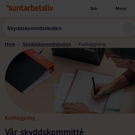
Sök
Meny
Visa sökruta
Hoppa
till
Skyddskommittékollen
huvudinnehållet
Hem
Skyddskommittékollen
Kartläggning
Kartläggning
Vår skyddskommitté