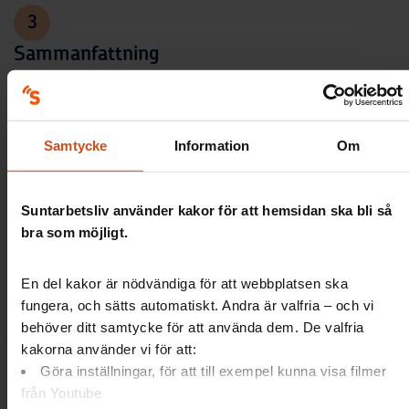
3
Sammanfattning
Här får ni en sammanfattning av hur ni har skattat
ert arbete i skyddskommittén. Den kan ni sedan
spara ner lokalt på er dator samt spara på Mina
Samtycke
Information
Om
sidor.
Suntarbetsliv använder kakor för att hemsidan ska bli så
Information till dig som förbereder
bra som möjligt.
och leder aktiviteten
En del kakor är nödvändiga för att webbplatsen ska
fungera, och sätts automatiskt. Andra är valfria – och vi
behöver ditt samtycke för att använda dem. De valfria
kakorna använder vi för att:
Göra inställningar, för att till exempel kunna visa filmer
Vår skyddskommitté
från Youtube
Hur fungerar det idag och hur skulle ni vilja ha