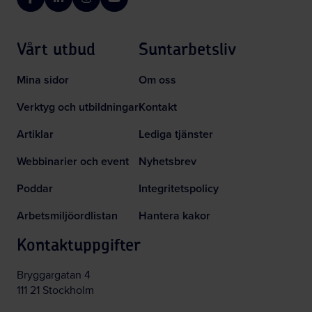
Facebook
LinkedIn
Instagram
YouTube
Vårt utbud
Suntarbetsliv
Mina sidor
Om oss
Verktyg och utbildningar
Kontakt
Artiklar
Lediga tjänster
Webbinarier och event
Nyhetsbrev
Poddar
Integritetspolicy
Arbetsmiljöordlistan
Hantera kakor
Kontaktuppgifter
Bryggargatan 4
111 21 Stockholm