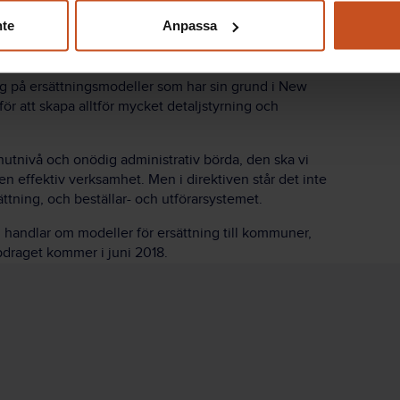
nkurrensutsatta och utförs av privata aktörer. Vi ska
nte
Anpassa
a kvalitet och innovation, genom att tillvarata
ag på ersättningsmodeller som har sin grund i New
ör att skapa alltför mycket detaljstyrning och
utnivå och onödig administrativ börda, den ska vi
r en effektiv verksamhet. Men i direktiven står det inte
ttning, och beställar- och utförarsystemet.
 handlar om modeller för ersättning till kommuner,
ppdraget kommer i juni 2018.