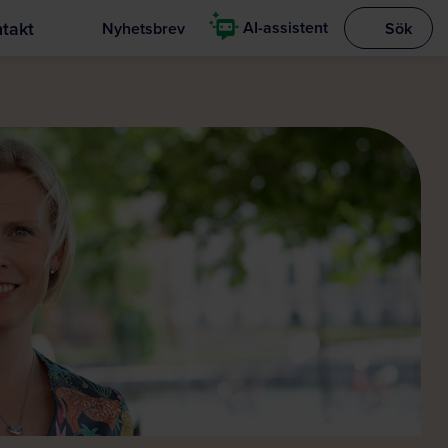
takt
AI-assistent
Nyhetsbrev
Sök
Visa sökrut