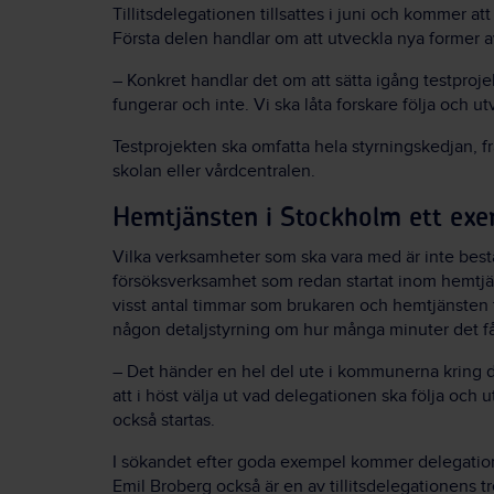
Tillitsdelegationen tillsattes i juni och kommer att
Första delen handlar om att utveckla nya former 
– Konkret handlar det om att sätta igång testproj
fungerar och inte. Vi ska låta forskare följa och 
Testprojekten ska omfatta hela styrningskedjan, fr
skolan eller vårdcentralen.
Hemtjänsten i Stockholm ett ex
Vilka verksamheter som ska vara med är inte bes
försöksverksamhet som redan startat inom hemtjäns
visst antal timmar som brukaren och hemtjänsten
någon detaljstyrning om hur många minuter det får
– Det händer en hel del ute i kommunerna kring de
att i höst välja ut vad delegationen ska följa och
också startas.
I sökandet efter goda exempel kommer delegatione
Emil Broberg också är en av tillitsdelegationens t