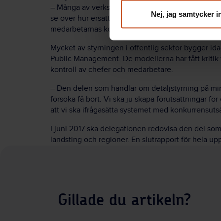
– Många av verksamheterna i offentlig sektor är ko
Nej, jag samtycker i
se över hur ersättningsmodellerna bättre kan främj
medarbetarnas kompetens, säger Laura Hartman.
Mycket av styrningen i offentlig sektor bygger id
Public Management. De modellerna har fått kritik f
kontroll av chefer och medarbetare.
– Den delen som handlar om detaljstyrning på min
försöka få bort. Vi ska ju skapa förutsättningar fö
att vi ska ifrågasätta systemet med konkurrensutsä
I juni 2017 ska delegationen redovisa den del som
landsting och regioner. En slutrapport för hela u
Gillade du artikeln?