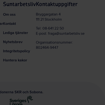
Suntarbetsliv
Kontaktuppgifter
Om oss
Bryggargatan 4
111 21 Stockholm
ar
Kontakt
Tel:
08-641 22 50
Lediga tjänster
E-post:
fraga@suntarbetsliv.se
Nyhetsbrev
Organisationsnummer:
802464-9447
Integritetspolicy
Hantera kakor
ationerna SKR och Sobona.