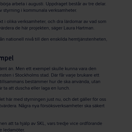
 börja arbeta i augusti. Uppdraget består av tre delar.
av styrning i kommunala verksamheter.
ekt i olika verksamheter, och dra lärdomar av vad som
utvärdera de här projekten, säger Laura Hartman.
ån nationell nivå till den enskilda hemtjänstenheten,
empel
tämt än. Men ett exempel skulle kunna vara den
ten i Stockholms stad. Där får varje brukare ett
 tillsammans bestämmer hur de ska använda, utan
 ta att duscha eller laga en lunch.
t här med styrningen just nu, och det gäller för oss
 utvärdera. Några nya försöksverksamheter ska säkert
n att ta hjälp av SKL, vars tredje vice ordförande
re ledamöter.