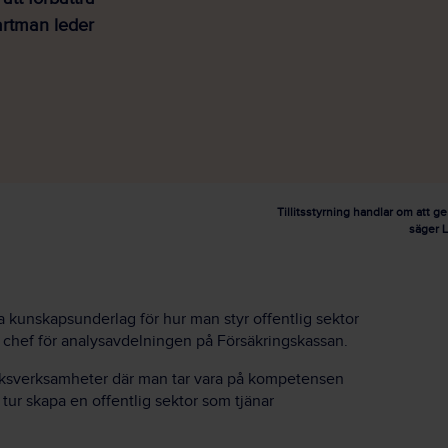
artman leder
Tillitsstyrning handlar om att g
säger L
ra kunskapsunderlag för hur man styr offentlig sektor
re chef för analysavdelningen på Försäkringskassan.
söksverksamheter där man tar vara på kompetensen
ur skapa en offentlig sektor som tjänar