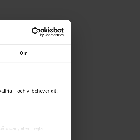
Om
lfria – och vi behöver ditt
å sidan, eller mejla