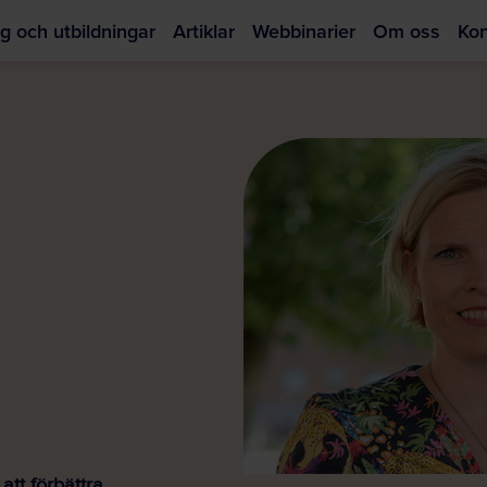
g och utbildningar
Artiklar
Webbinarier
Om oss
Kon
Hoppa
till
huvudinnehållet
 att förbättra