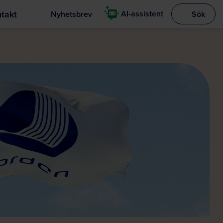
takt
AI-assistent
Nyhetsbrev
Sök
Visa sökrut