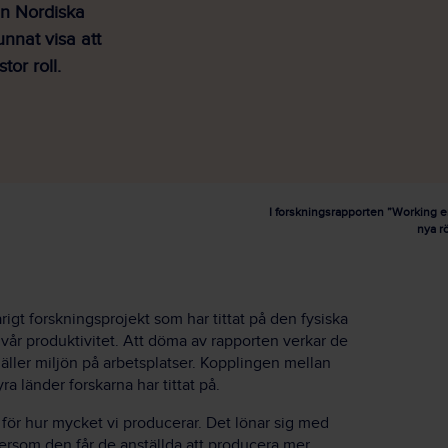
ån Nordiska
nnat visa att
tor roll.
I forskningsrapporten ”Working e
nya r
eårigt forskningsprojekt som har tittat på den fysiska
vår produktivitet. Att döma av rapporten verkar de
ller miljön på arbetsplatser. Kopplingen mellan
yra länder forskarna har tittat på.
 för hur mycket vi producerar. Det lönar sig med
ftersom den får de anställda att producera mer.