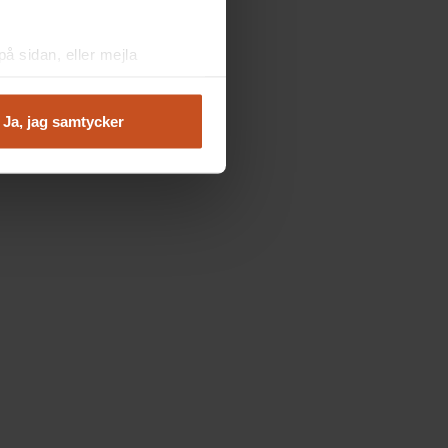
å sidan, eller mejla
Ja, jag samtycker