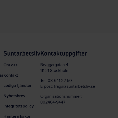
Suntarbetsliv
Kontaktuppgifter
Om oss
Bryggargatan 4
111 21 Stockholm
ar
Kontakt
Tel:
08-641 22 50
Lediga tjänster
E-post:
fraga@suntarbetsliv.se
Nyhetsbrev
Organisationsnummer:
802464-9447
Integritetspolicy
Hantera kakor