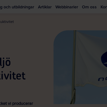
g och utbildningar
Artiklar
Webbinarier
Om oss
Kon
Hoppa
till
uktivitet
huvudinnehållet
ljö
ivitet
cket vi producerar