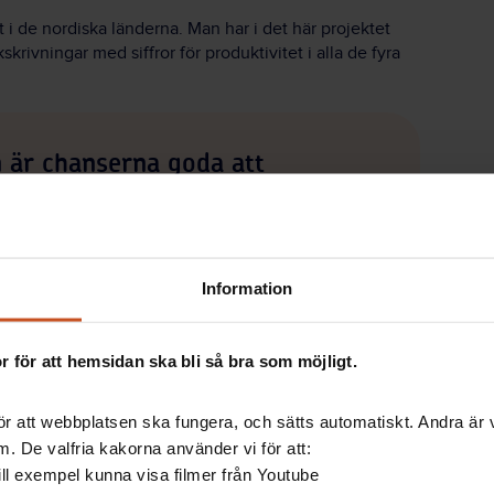
t i de nordiska länderna. Man har i det här projektet
krivningar med siffror för produktivitet i alla de fyra
 är chanserna goda att
 varit möjlig. Resultaten därifrån är å andra sidan
Information
 Kan vi minska sjukfrånvaron är därför chanserna
 för att hemsidan ska bli så bra som möjligt.
a utmaningar
r att webbplatsen ska fungera, och sätts automatiskt. Andra är va
. De valfria kakorna använder vi för att:
jektet och genomfört det i samarbete med
 till exempel kunna visa filmer från Youtube
and och Norge. Undersökningen bygger på uppgifter