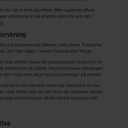
ör hur väl vi trivs på jobbet. Man upplever oftare
re utbildning än på arbeten som inte gör det. I
g.
forskning
et och psykosociala faktorer, som stress. Forskarna
ark, och inte något i varken Finland eller Norge.
m man allmänt anser att jobbrelaterad stress och en
år effektivitet på jobbet. Resultatet beror antagligen
r den miljö man delar med sina kollegor på arbetet.
 känsla av till exempel stress har betydelse för hur
n visar därför inte om det finns ett samband mellan
ska man inte tolka som att ett sådant samband inte
tiva