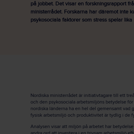
på jobbet. Det visar en forskningsrapport fr
ministerrådet. Forskarna har däremot inte ku
psykosociala faktorer som stress spelar lika s
Nordiska ministerrådet är initiativtagare till ett tr
och den psykosociala arbetsmiljöns betydelse för 
nordiska länderna ha en hel del gemensamt vad gä
fysisk arbetsmiljö och produktivitet är tydlig i de f
Analysen visar att miljön på arbetet har betydelse
andra ord att investera i en trivsam arbetsmiljö e