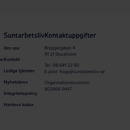
Suntarbetsliv
Kontaktuppgifter
Om oss
Bryggargatan 4
111 21 Stockholm
ar
Kontakt
Tel:
08-641 22 50
Lediga tjänster
E-post:
fraga@suntarbetsliv.se
Nyhetsbrev
Organisationsnummer:
802464-9447
Integritetspolicy
Hantera kakor