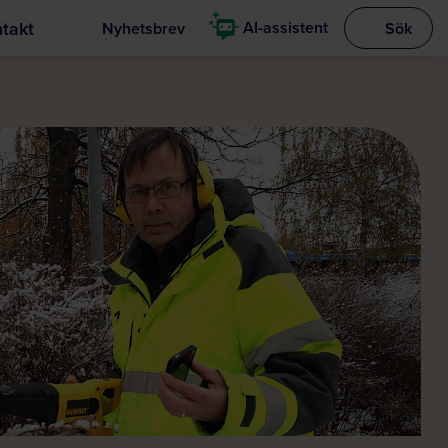
takt
AI-assistent
Nyhetsbrev
Sök
Visa sökrut