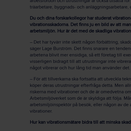
arbetsfordon och utrustningar är också utsatta för
träarbetare, byggnads- och anläggningsarbetare, o
Du och dina forskarkollegor har studerat vibratio
vibrationsskadorna. Det finns ju en bild av att ma
arbetsmiljön. Hur är det med de skadliga vibratione
– Det har tyvärr inte skett någon förbättring, ska
säger Lage Burström. Det finns snarare en tendens 
arbetena blivit mer ensidiga, så ett företag till ex
visserligen bidragit till att utrustningar inte vib
något vibrerar och hur lång tid man använder det.
– För att tillverkarna ska fortsatta att utveckla t
köper deras utrustningar efterfråga detta. Men al
riskerna med vibrationer och de är omedvetna om at
Arbetsmiljöverket som de är skyldiga att följa. M
arbetsmiljöinspektör på besök, eller någon av de 
vibrationer.
Hur kan vibrationsmätare bidra till att minska ska