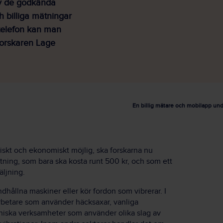
av de godkända
 billiga mätningar
telefon kan man
forskaren Lage
En billig mätare och mobilapp und
tiskt och ekonomiskt möjlig, ska forskarna nu
ning, som bara ska kosta runt 500 kr, och som ett
äljning.
dhållna maskiner eller kör fordon som vibrerar. I
betare som använder häcksaxar, vanliga
kniska verksamheter som använder olika slag av