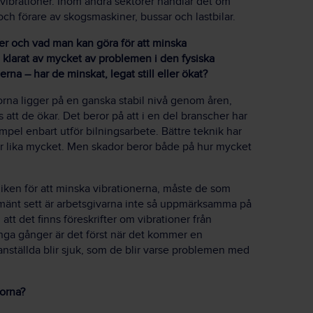
 vibrationer. Inom andra sektorer handlar det om
ch förare av skogsmaskiner, bussar och lastbilar.
ner och vad man kan göra för att minska
n klarat av mycket av problemen i den fysiska
rna – har de minskat, legat still eller ökat?
dorna ligger på en ganska stabil nivå genom åren,
att de ökar. Det beror på att i en del branscher har
empel enbart utför bilningsarbete. Bättre teknik har
rerar lika mycket. Men skador beror både på hur mycket
ekniken för att minska vibrationerna, måste de som
lmänt sett är arbetsgivarna inte så uppmärksamma på
t det finns föreskrifter om vibrationer från
ånga gånger är det först när det kommer en
anställda blir sjuk, som de blir varse problemen med
dorna?