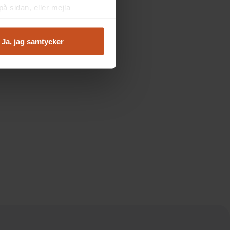
å sidan, eller mejla
Ja, jag samtycker