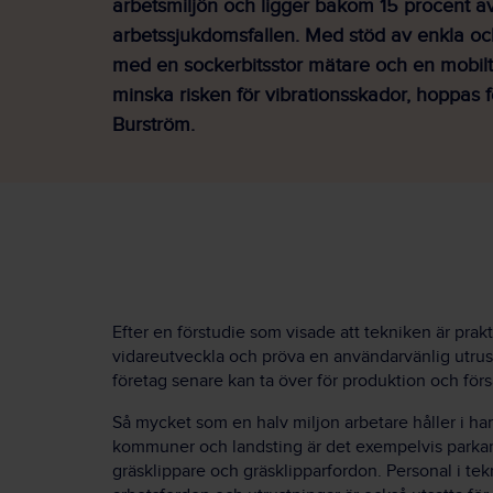
arbetsmiljön och ligger bakom 15 procent 
arbetssjukdomsfallen. Med stöd av enkla och
med en sockerbitsstor mätare och en mobil
minska risken för vibrationsskador, hoppas 
Burström.
Efter en förstudie som visade att tekniken är prak
vidareutveckla och pröva en användarvänlig utrust
företag senare kan ta över för produktion och förs
Så mycket som en halv miljon arbetare håller i han
kommuner och landsting är det exempelvis parkar
gräsklippare och gräsklipparfordon. Personal i te