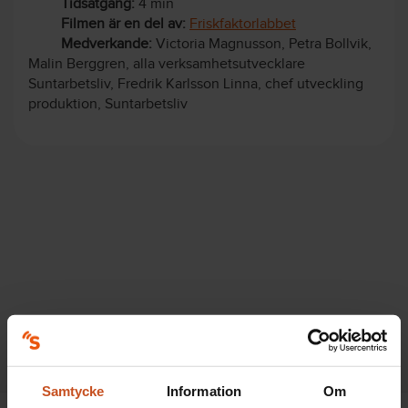
Tidsåtgång:
4 min
Filmen är en del av:
Friskfaktorlabbet
Medverkande:
Victoria Magnusson, Petra Bollvik,
Malin Berggren, alla verksamhetsutvecklare
Suntarbetsliv, Fredrik Karlsson Linna, chef utveckling
produktion, Suntarbetsliv
Samtycke
Information
Om