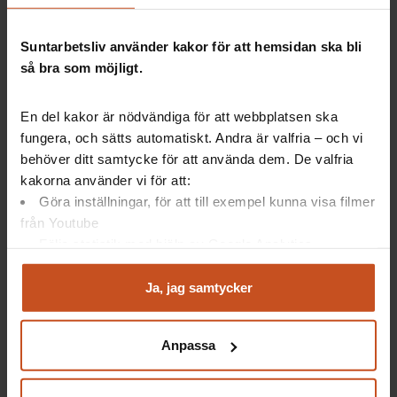
Suntarbetsliv använder kakor för att hemsidan ska bli
så bra som möjligt.
Suntarbetsliv ger dig inspiration och verktyg
i ditt arbete för friska arbetsplatser
En del kakor är nödvändiga för att webbplatsen ska
fungera, och sätts automatiskt. Andra är valfria – och vi
behöver ditt samtycke för att använda dem. De valfria
kakorna använder vi för att:
Facebook
LinkedIn
Instagram
YouTube
Göra inställningar, för att till exempel kunna visa filmer
från Youtube
Följa statistik med hjälp av Google Analytics
Vårt utbud
Suntarbetsliv
Analysera trafik för att kunna visa riktad information
Mina sidor
Om oss
och marknadsföring
Ja, jag samtycker
Du kan när som helst återta ditt godkännande genom att
Verktyg och utbildningar
Kontakt
klicka på ”hantera kakor” längst ner på sidan, eller mejla
Anpassa
integritet@suntarbetsliv.se.
Artiklar
Lediga tjänster
Webbinarier och event
Nyhetsbrev