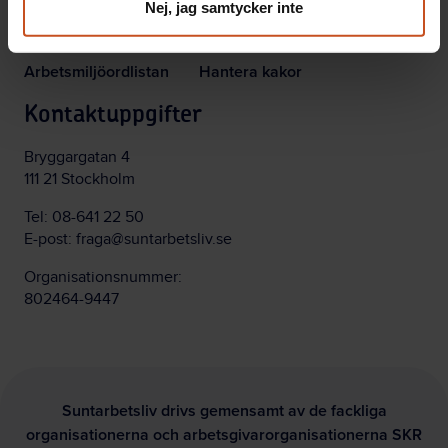
Nej, jag samtycker inte
Poddar
Integritetspolicy
Arbetsmiljöordlistan
Hantera kakor
Kontaktuppgifter
Bryggargatan 4
111 21 Stockholm
Tel:
08-641 22 50
E-post:
fraga@suntarbetsliv.se
Organisationsnummer:
802464-9447
Suntarbetsliv drivs gemensamt av de fackliga
organisationerna och arbetsgivarorganisationerna SKR