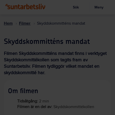
Sök
Meny
Visa sökruta
Hoppa
till
Hem
Filmer
Skyddskommitténs mandat
huvudinnehållet
Skyddskommitténs mandat
Filmen Skyddskommitténs mandat finns i verktyget
Skyddskommittékollen som tagits fram av
Suntarbetsliv. Filmen tydliggör vilket mandat en
skyddskommitté har.
Om filmen
Tidsåtgång:
2 min
Filmen är en del av:
Skyddskommittékollen