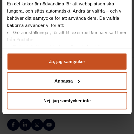
Samverkan
En del kakor är nödvändiga för att webbplatsen ska
Artikel: Vad är en skyddskommitté?
fungera, och sätts automatiskt. Andra är valfria – och vi
behöver ditt samtycke för att använda dem. De valfria
Här får du en snabb inblick i vad en skyddskommitté
kakorna använder vi för att:
är, vilka roller som ingår och vilket uppdrag den har.
Göra inställningar, för att till exempel kunna visa filmer
Lästid:
17 november 2025
från Youtube
3 min
Följa statistik med hjälp av Google Analytics
Analysera trafik för att kunna visa riktad information
och marknadsföring
Ja, jag samtycker
Du kan när som helst återta ditt godkännande genom att
klicka på ”hantera kakor” längst ner på sidan, eller mejla
Anpassa
integritet@suntarbetsliv.se.
Suntarbetsliv ger dig inspiration och verktyg
i ditt arbete för friska arbetsplatser
Nej, jag samtycker inte
Facebook
LinkedIn
Instagram
YouTube