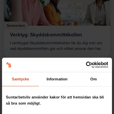
Samverkan
Verktyg: Skyddskommittékollen
I verktyget Skyddskommittékollen lär du dig mer om
vad skyddskommittén gör och vilket ansvar den har.
Samtycke
Information
Om
Suntarbetsliv använder kakor för att hemsidan ska bli
så bra som möjligt.