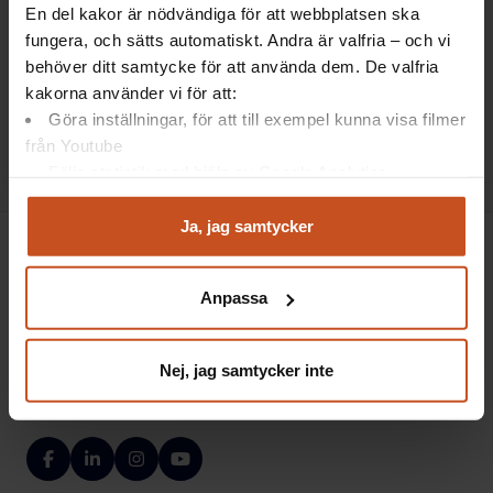
Samverkan
En del kakor är nödvändiga för att webbplatsen ska
Artikel: Vad är en skyddskommitté?
fungera, och sätts automatiskt. Andra är valfria – och vi
behöver ditt samtycke för att använda dem. De valfria
Här får du en snabb inblick i vad en skyddskommitté
kakorna använder vi för att:
är, vilka roller som ingår och vilket uppdrag den har.
Göra inställningar, för att till exempel kunna visa filmer
Lästid:
17 november 2025
från Youtube
3 min
Följa statistik med hjälp av Google Analytics
Analysera trafik för att kunna visa riktad information
och marknadsföring
Ja, jag samtycker
Du kan när som helst återta ditt godkännande genom att
klicka på ”hantera kakor” längst ner på sidan, eller mejla
Anpassa
integritet@suntarbetsliv.se.
Suntarbetsliv ger dig inspiration och verktyg
i ditt arbete för friska arbetsplatser
Nej, jag samtycker inte
Facebook
LinkedIn
Instagram
YouTube