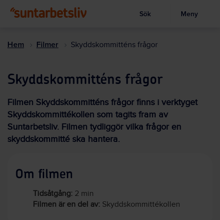
Sök
Meny
Visa sökruta
Hoppa
till
Hem
Filmer
Skyddskommitténs frågor
huvudinnehållet
Skyddskommitténs frågor
Filmen Skyddskommitténs frågor finns i verktyget
Skyddskommittékollen som tagits fram av
Suntarbetsliv. Filmen tydliggör vilka frågor en
skyddskommitté ska hantera.
Om filmen
Tidsåtgång:
2 min
Filmen är en del av:
Skyddskommittékollen