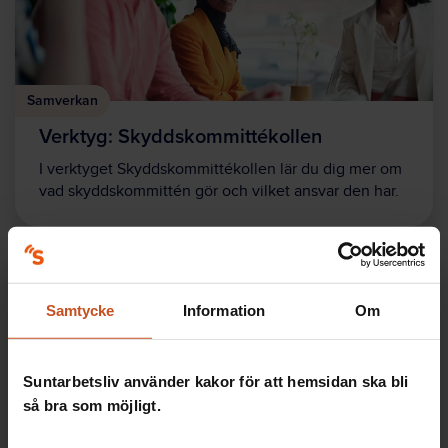
Samverkan
Verktyg: Skyddskommittékollen
I verktyget Skyddskommittékollen lär du dig mer om
vad skyddskommittén gör och vilket ansvar den har.
Samtycke
Information
Om
Suntarbetsliv använder kakor för att hemsidan ska bli
så bra som möjligt.