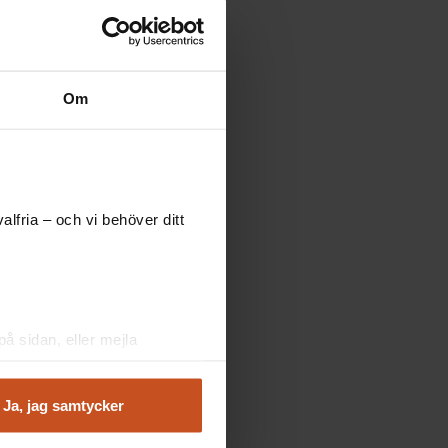
Om
lfria – och vi behöver ditt
å sidan, eller mejla
Ja, jag samtycker