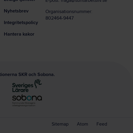
E-post:
fraga@suntarbetsliv.se
Nyhetsbrev
Organisationsnummer:
802464-9447
Integritetspolicy
Hantera kakor
ationerna SKR och Sobona.
Sitemap
Atom
Feed