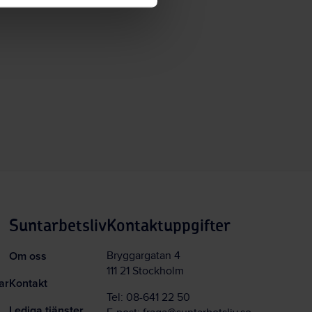
Suntarbetsliv
Kontaktuppgifter
Om oss
Bryggargatan 4
111 21 Stockholm
ar
Kontakt
Tel:
08-641 22 50
Lediga tjänster