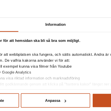
Information
 för att hemsidan ska bli så bra som möjligt.
sserad av:
r att webbplatsen ska fungera, och sätts automatiskt. Andra är va
. De valfria kakorna använder vi för att:
 till exempel kunna visa filmer från Youtube
av Google Analytics
unna visa riktad information och marknadsföring
itt godkännande genom att klicka på ”hantera kakor” längst ner p
nte
Anpassa