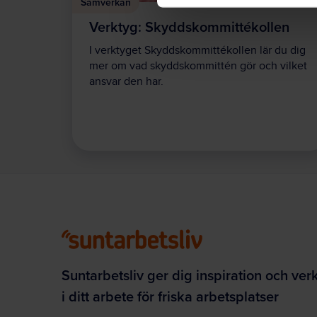
Samverkan
Verktyg: Skyddskommittékollen
I verktyget Skyddskommittékollen lär du dig
mer om vad skyddskommittén gör och vilket
ansvar den har.
Suntarbetsliv ger dig inspiration och ver
i ditt arbete för friska arbetsplatser