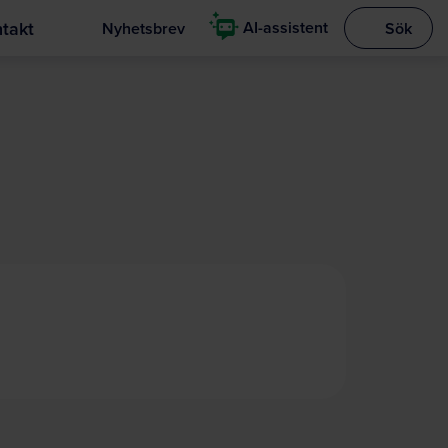
takt
AI-assistent
Nyhetsbrev
Sök
Visa sökrut