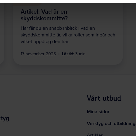
Samverkan
Artikel: Vad är en
skyddskommitté?
Här får du en snabb inblick i vad en
skyddskommitté är, vilka roller som ingår och
vilket uppdrag den har.
Lästid:
17 november 2025
3 min
Vårt utbud
Mina sidor
ktyg
Verktyg och utbildning
Artiklar