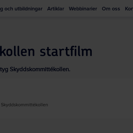
g och utbildningar
Artiklar
Webbinarier
Om oss
Kon
Hoppa
till
m
huvudinnehållet
ollen startfilm
rktyg Skyddskommittékollen.
Skyddskommittékollen