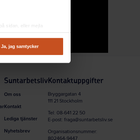
å sidan, eller mejla
Ja, jag samtycker
Suntarbetsliv
Kontaktuppgifter
Om oss
Bryggargatan 4
111 21 Stockholm
ar
Kontakt
Tel:
08-641 22 50
Lediga tjänster
E-post:
fraga@suntarbetsliv.se
Nyhetsbrev
Organisationsnummer:
802464-9447