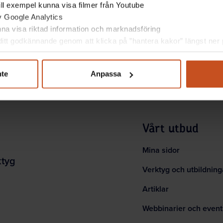
 till exempel kunna visa filmer från Youtube
av Google Analytics
unna visa riktad information och marknadsföring
itt godkännande genom att klicka på ”hantera kakor” längst ner p
nte
Anpassa
Vårt utbud
Mina sidor
ktyg
Verktyg och utbildning
Artiklar
Webbinarier och event