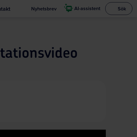
takt
AI-assistent
Nyhetsbrev
Sök
Visa sökrut
tationsvideo