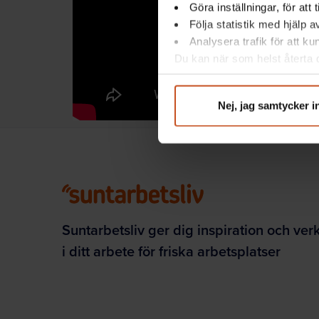
Göra inställningar, för att
Följa statistik med hjälp 
Analysera trafik för att k
Du kan när som helst återta d
integritet@suntarbetsliv.se.
Nej, jag samtycker i
Suntarbetsliv ger dig inspiration och ver
i ditt arbete för friska arbetsplatser