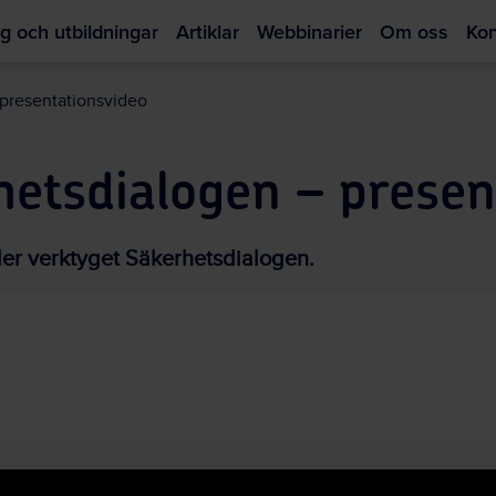
g och utbildningar
Artiklar
Webbinarier
Om oss
Kon
Hoppa
till
 presentationsvideo
huvudinnehållet
hetsdialogen – presen
der verktyget Säkerhetsdialogen.