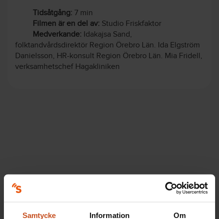
Tidsåtgång:
7 min
Filmen är en del av:
Studio Friskfaktor
Medverkande:
Idakajsa Sand,
folktandvårdsdirektör Region Örebro Län. Ida Elgström
Danielsson, HR-konsult Region Örebro Län. Mia Fridell,
verksamhetschef Hagakliniken
Samtycke
Information
Om