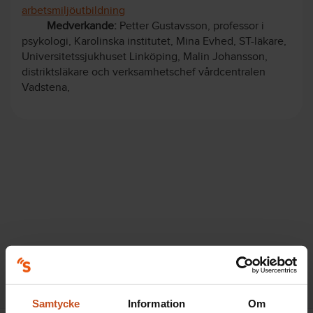
arbetsmiljöutbildning
Medverkande:
Petter Gustavsson, professor i
psykologi, Karolinska institutet, Mina Evhed, ST-läkare,
Universitetssjukhuset Linköping, Malin Johansson,
distriktsläkare och verksamhetschef vårdcentralen
Vadstena,
Samtycke
Information
Om