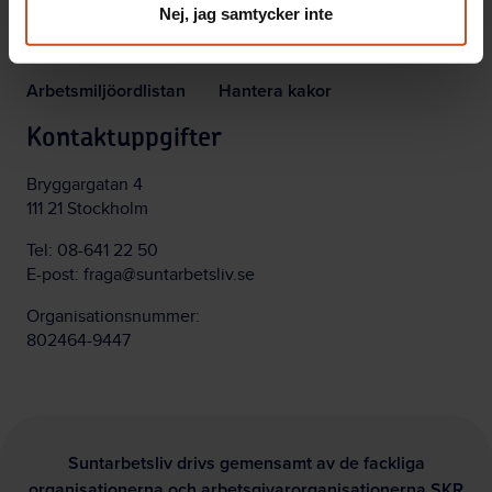
Webbinarier och event
Nyhetsbrev
Nej, jag samtycker inte
Poddar
Integritetspolicy
Arbetsmiljöordlistan
Hantera kakor
Kontaktuppgifter
Bryggargatan 4
111 21 Stockholm
Tel:
08-641 22 50
E-post:
fraga@suntarbetsliv.se
Organisationsnummer:
802464-9447
Suntarbetsliv drivs gemensamt av de fackliga
organisationerna och arbetsgivarorganisationerna SKR