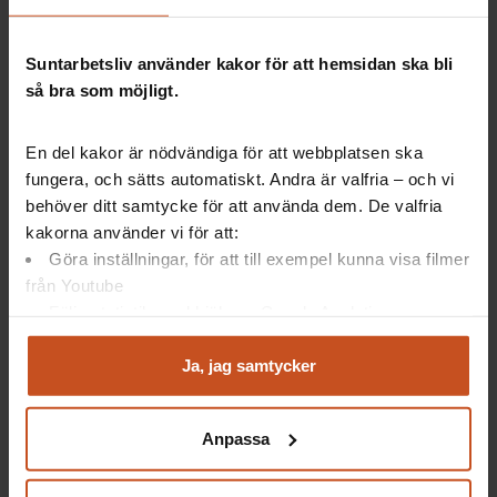
Suntarbetsliv använder kakor för att hemsidan ska bli
så bra som möjligt.
Suntarbetsliv ger dig inspiration och verktyg
i ditt arbete för friska arbetsplatser
En del kakor är nödvändiga för att webbplatsen ska
fungera, och sätts automatiskt. Andra är valfria – och vi
behöver ditt samtycke för att använda dem. De valfria
kakorna använder vi för att:
Facebook
LinkedIn
Instagram
YouTube
Göra inställningar, för att till exempel kunna visa filmer
från Youtube
Följa statistik med hjälp av Google Analytics
Vårt utbud
Suntarbetsliv
Analysera trafik för att kunna visa riktad information
och marknadsföring
Ja, jag samtycker
Mina sidor
Om oss
Du kan när som helst återta ditt godkännande genom att
Verktyg och utbildningar
Kontakt
klicka på ”hantera kakor” längst ner på sidan, eller mejla
Anpassa
integritet@suntarbetsliv.se.
Artiklar
Lediga tjänster