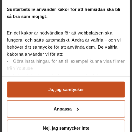
Suntarbetsliv använder kakor för att hemsidan ska bli
Suntarbetsliv ger dig inspiration och verktyg
så bra som möjligt.
i ditt arbete för friska arbetsplatser
En del kakor är nödvändiga för att webbplatsen ska
fungera, och sätts automatiskt. Andra är valfria – och vi
behöver ditt samtycke för att använda dem. De valfria
Facebook
LinkedIn
Instagram
YouTube
kakorna använder vi för att:
Göra inställningar, för att till exempel kunna visa filmer
från Youtube
Vårt utbud
Suntarbetsliv
Följa statistik med hjälp av Google Analytics
Analysera trafik för att kunna visa riktad information
Mina sidor
Om oss
och marknadsföring
Ja, jag samtycker
Verktyg och utbildningar
Kontakt
Du kan när som helst återta ditt godkännande genom att
klicka på ”hantera kakor” längst ner på sidan, eller mejla
Artiklar
Lediga tjänster
Anpassa
integritet@suntarbetsliv.se.
Webbinarier och event
Nyhetsbrev
Nej, jag samtycker inte
Poddar
Integritetspolicy