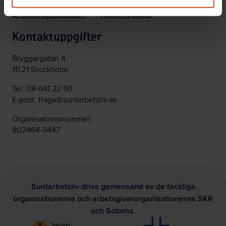
Arbetsmiljöordlistan
Hantera kakor
Kontaktuppgifter
Bryggargatan 4
111 21 Stockholm
Tel:
08-641 22 50
E-post:
fraga@suntarbetsliv.se
Organisationsnummer:
802464-9447
Suntarbetsliv drivs gemensamt av de fackliga
organisationerna och arbetsgivarorganisationerna SKR
och Sobona.