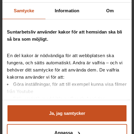
Samtycke
Information
Om
Suntarbetsliv använder kakor för att hemsidan ska bli
så bra som möjligt.
En del kakor är nödvändiga för att webbplatsen ska
Suntarbetsliv ger dig inspiration och verktyg
fungera, och sätts automatiskt. Andra är valfria – och vi
behöver ditt samtycke för att använda dem. De valfria
i ditt arbete för friska arbetsplatser
kakorna använder vi för att:
Göra inställningar, för att till exempel kunna visa filmer
från Youtube
Facebook
LinkedIn
Instagram
YouTube
Följa statistik med hjälp av Google Analytics
Analysera trafik för att kunna visa riktad information
och marknadsföring
Ja, jag samtycker
Vårt utbud
Suntarbetsliv
Du kan när som helst återta ditt godkännande genom att
klicka på ”hantera kakor” längst ner på sidan, eller mejla
Mina sidor
Om oss
Anpassa