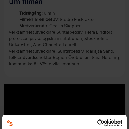
Om filmen
Tidsåtgång:
6 min
Filmen är en del av:
Studio Friskfaktor
Medverkande:
Cecilia Skeppar,
verksamhetsutvecklare Suntarbetsliv, Petra Lindfors,
professor, psykologiska institutionen, Stockholms
Universitet, Ann-Charlotte Laurell,
verksamhetsutvecklare, Suntarbetsliv, Idakajsa Sand,
folktandvårdsdirektör Region Örebro län, Sara Nordling,
kommunikatör, Västerviks kommun.