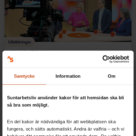
Utbildningar
Studio Friskfaktor
I programserien Studio Friskfaktor lär du dig mer om
friskfaktorer och om hur man kan använda dem i
arbetsmiljöarbetet.
Samtycke
Information
Om
OSA
SAM
Suntarbetsliv använder kakor för att hemsidan ska bli
så bra som möjligt.
En del kakor är nödvändiga för att webbplatsen ska
fungera, och sätts automatiskt. Andra är valfria – och vi