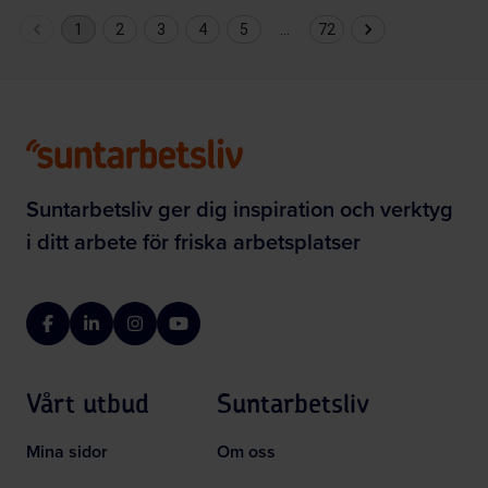
1
2
3
4
5
…
72
Suntarbetsliv ger dig inspiration och verktyg
i ditt arbete för friska arbetsplatser
Facebook
LinkedIn
Instagram
YouTube
Vårt utbud
Suntarbetsliv
Mina sidor
Om oss