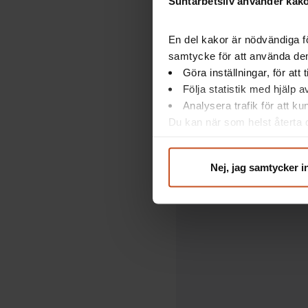
Suntarbetsliv använder kakor
Vilka arbet
En del kakor är nödvändiga fö
hanterar
samtycke för att använda dem
skyddsk
Göra inställningar, för att
Följa statistik med hjälp 
Analysera trafik för att k
Du kan när som helst återta d
integritet@suntarbetsliv.se.
Nej, jag samtycker i