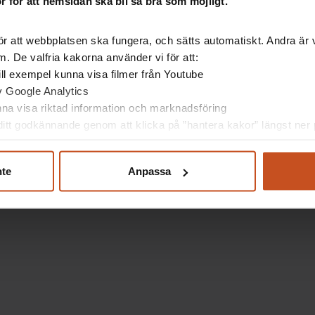
Finns det några
 för att hemsidan ska bli så bra som möjligt.
arbetsmiljöfrågor so
smiljöfrågor
r att webbplatsen ska fungera, och sätts automatiskt. Andra är va
borde börja hanter
 vi i vår
. De valfria kakorna använder vi för att:
ommitté?
 till exempel kunna visa filmer från Youtube
av Google Analytics
unna visa riktad information och marknadsföring
itt godkännande genom att klicka på ”hantera kakor” längst ner p
nte
Anpassa