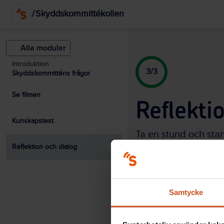
/
Skyddskommittékollen
Alla moduler
Introduktion
3/3
Skyddskommitténs frågor
Se filmen
Reflekti
Kunskapstest
Ta en stund och stan
Reflektion och dialog
skyddskommittén. Väl
eller välj en annan 
Samtycke