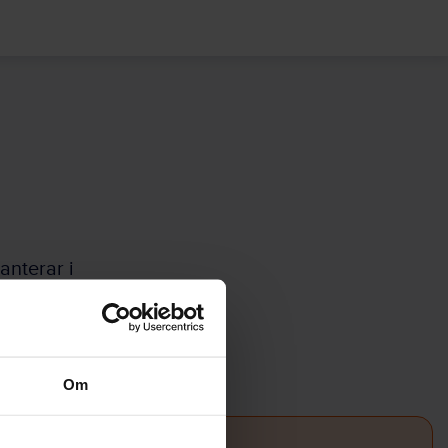
anterar i
rågorna nedan
gan kräver.
Om