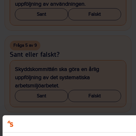
uppföljning av användningen.
Sant
Falskt
Fråga 5 av 9
Sant eller falskt?
Skyddskommittén ska göra en årlig
uppföljning av det systematiska
arbetsmiljöarbetet.
Sant
Falskt
Fråga 6 av 9