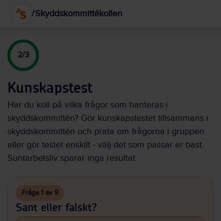
Hoppa
/
Skyddskommittékollen
till
huvudinnehållet
2/3
Kunskapstest
Har du koll på vilka frågor som hanteras i
skyddskommittén? Gör kunskapstestet tillsammans i
skyddskommittén och prata om frågorna i gruppen
eller gör testet enskilt - välj det som passar er bäst.
Suntarbetsliv sparar inga resultat.
Fråga 1 av 9
Sant eller falskt?