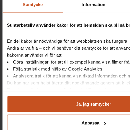
Sant eller falskt?
Samtycke
Information
Skyddskommittén involveras i arbetet med
arbetsmiljöpolicyn eller mål för arbetsmiljön.
Suntarbetsliv använder kakor för att hemsidan ska bli så b
Sant
Falskt
En del kakor är nödvändiga för att webbplatsen ska fungera, 
Andra är valfria – och vi behöver ditt samtycke för att använ
kakorna använder vi för att:
Göra inställningar, för att till exempel kunna visa filmer f
Fråga 7 av 9
Följa statistik med hjälp av Google Analytics
Sant eller falskt?
Analysera trafik för att kunna visa riktad information och
Du kan när som helst återta ditt godkännande genom att klic
Skyddskommittén ansvarar för att
längst ner på sidan, eller mejla integritet@suntarbetsliv.se.
genomföra skyddsronder och
riskbedömningar.
Ja, jag samtycker
Sant
Falskt
Anpassa