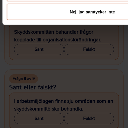
Fråga 8 av 9
Nej, jag samtycker inte
Sant eller falskt?
Skyddskommittén behandlar frågor
kopplade till organisationsförändringar.
Sant
Falskt
Fråga 9 av 9
Sant eller falskt?
I arbetsmiljölagen finns sju områden som en
skyddskommitté ska behandla.
Sant
Falskt