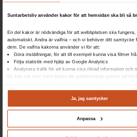
Vet vi vart vi kan vända oss om vi behöver
hjälp och stöd för att lösa IT-relaterade
Suntarbetsliv använder kakor för att hemsidan ska bli så b
problem?
En del kakor är nödvändiga för att webbplatsen ska fungera, 
Om nej, vad skulle vi behöva?
automatiskt. Andra är valfria – och vi behöver ditt samtycke 
dem. De valfria kakorna använder vi för att:
Göra inställningar, för att till exempel kunna visa filmer f
Följa statistik med hjälp av Google Analytics
Analysera trafik för att kunna visa riktad information och
Du kan när som helst återta ditt godkännande genom att klic
kakor” längst ner på sidan, eller mejla integritet@suntarbetsli
Ja, jag samtycker
Anpassa