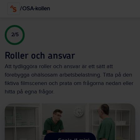
Hoppa
/
OSA-kollen
till
huvudinnehållet
2/5
Roller och ansvar
Att tydliggöra roller och ansvar är ett sätt att
förebygga ohälsosam arbetsbelastning. Titta på den
fiktiva filmscenen och prata om frågorna nedan eller
hitta på egna frågor.