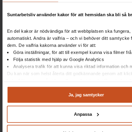
Vet vi till vem vi ska vända oss om vi
behöver hjälp att prioritera i perioder av hög
Suntarbetsliv använder kakor för att hemsidan ska bli så b
arbetsbelastning?
En del kakor är nödvändiga för att webbplatsen ska fungera, 
Om nej, vad skulle vi behöva?
automatiskt. Andra är valfria – och vi behöver ditt samtycke 
dem. De valfria kakorna använder vi för att:
Göra inställningar, för att till exempel kunna visa filmer f
Följa statistik med hjälp av Google Analytics
Analysera trafik för att kunna visa riktad information och
Du kan när som helst återta ditt godkännande genom att klic
kakor” längst ner på sidan, eller mejla integritet@suntarbetsli
Ja, jag samtycker
Anpassa