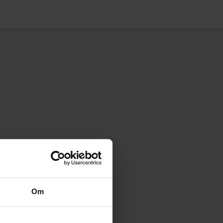
Om
eter för