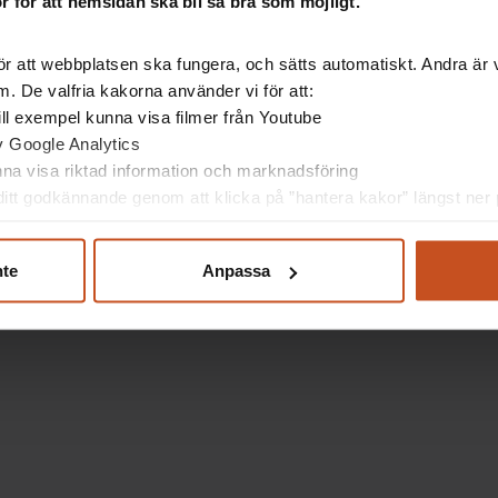
 för att hemsidan ska bli så bra som möjligt.
r ett arbetspass.
r att webbplatsen ska fungera, och sätts automatiskt. Andra är va
. De valfria kakorna använder vi för att:
 till exempel kunna visa filmer från Youtube
av Google Analytics
kapa goda förutsättningar för
unna visa riktad information och marknadsföring
g även under perioder av hög
På v
itt godkännande genom att klicka på ”hantera kakor” längst ner p
arbetsbelastning?
nte
Anpassa