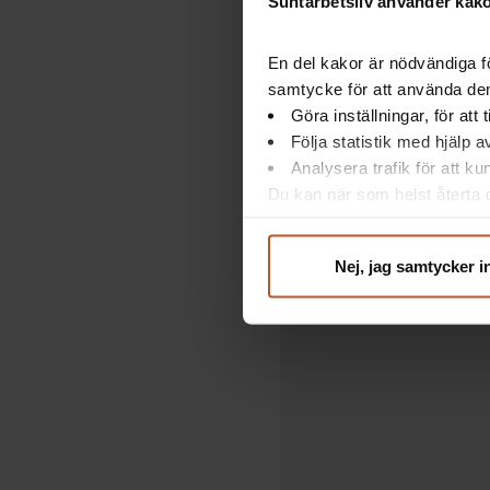
Suntarbetsliv använder kakor
återhämtning unde
En del kakor är nödvändiga fö
samtycke för att använda dem
Göra inställningar, för att
Följa statistik med hjälp 
Hur kan vi s
Analysera trafik för att k
återhämtnin
Du kan när som helst återta d
integritet@suntarbetsliv.se.
Nej, jag samtycker i