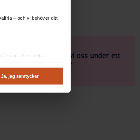
lfria – och vi behöver ditt
ilket sätt återhämtar vi oss under ett
å sidan, eller mejla
arbetspass?
Ja, jag samtycker