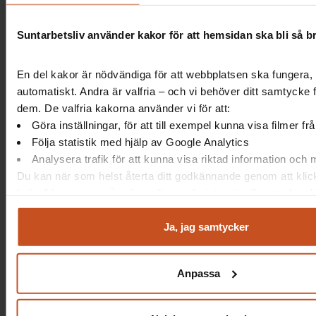
Vilka risker upplever vi med att arbeta
delade pass?
Suntarbetsliv använder kakor för att hemsidan ska bli så b
Påverkar delade pass möjligheten till
En del kakor är nödvändiga för att webbplatsen ska fungera, 
återhämtning mellan passen på något sätt?
automatiskt. Andra är valfria – och vi behöver ditt samtycke 
dem. De valfria kakorna använder vi för att:
Göra inställningar, för att till exempel kunna visa filmer f
Följa statistik med hjälp av Google Analytics
Analysera trafik för att kunna visa riktad information och
Du kan när som helst återta ditt godkännande genom att klic
kakor” längst ner på sidan, eller mejla integritet@suntarbetsli
Ja, jag samtycker
Anpassa