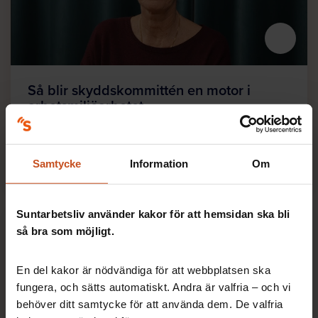
Så blir skyddskommittén en motor i
arbetsmiljöarbetet
Är du ledamot i en skyddskommitté? Vill ni ha mer
energi i arbetet, förtydliga uppdrag och få bättre
struktur? Då är det här webbinariet till…
Samtycke
Information
Om
Suntarbetsliv använder kakor för att hemsidan ska bli
så bra som möjligt.
En del kakor är nödvändiga för att webbplatsen ska
fungera, och sätts automatiskt. Andra är valfria – och vi
behöver ditt samtycke för att använda dem. De valfria