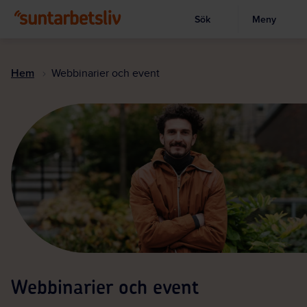
Sök
Meny
Visa sökruta
Hoppa
till
Hem
Webbinarier och event
huvudinnehållet
Webbinarier och event