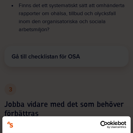
Finns det ett systematiskt sätt att omhänderta
rapporter om ohälsa, tillbud och olycksfall
inom den organisatoriska och sociala
arbetsmiljön?
Gå till checklistan för OSA
3
Jobba vidare med det som behöver
förbättras
Nu har din arbetsplats förhoppningsvis skapat er en