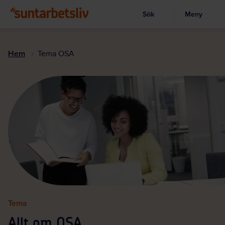
Sök
Meny
Visa sökruta
Hoppa
till
Hem
Tema OSA
huvudinnehållet
Tema
Allt om OSA