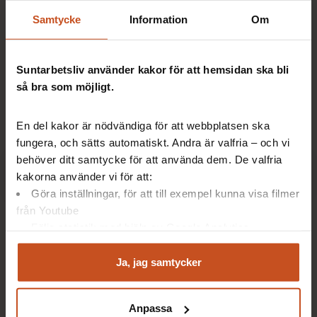
bild av var ni har potential att förbättra er OSA. Nu är
det dags att göra en handlingsplan och prioritera vad
Samtycke
Information
Om
som är viktigast att jobba vidare med.
Suntarbetsliv använder kakor för att hemsidan ska bli
Suntarbetslivs övergripande OSA-verktyg heter OSA-
så bra som möjligt.
kollen. Här finns kunskap om OSA, filmer, aktiviteter
och checklistor.
En del kakor är nödvändiga för att webbplatsen ska
fungera, och sätts automatiskt. Andra är valfria – och vi
behöver ditt samtycke för att använda dem. De valfria
Gå till OSA-kollen
kakorna använder vi för att:
Göra inställningar, för att till exempel kunna visa filmer
från Youtube
Följa statistik med hjälp av Google Analytics
Analysera trafik för att kunna visa riktad information
Vill ni jobba med ett specifikt område? Hos
och marknadsföring
Ja, jag samtycker
Suntarbetsliv finns stöd för att jobba med många
Du kan när som helst återta ditt godkännande genom att
olika områden. Kanske något av detta passar er?
klicka på ”hantera kakor” längst ner på sidan, eller mejla
Anpassa
integritet@suntarbetsliv.se.