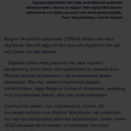
Digitala patientmöten kan både underlätta och avlasta för
vårdpersonalen, visar en ny rapport. Men digital vård behöver
riskbedömas och följas upp precis som andra arbetsuppgifter.
Foto: Tanja Metelitsa / Johnér bildbyrå
Region Stockholm beslutade 2019 att vården ska vara
digifysisk. Det vill säga att den ska vara digital om det går
och fysisk om det behövs.
– Digitala möten med patienter har ökat mycket i
användning inom hälso- och sjukvården de senaste åren.
Mycket kopplat till pandemin då användandet ökade
dramatiskt. Man har sedan fortsatt med digitala
patientmöten, säger Magnus Linnarud Johansson, psykolog
och projektledare bakom den nya undersökningen.
Centrum för arbets- och miljömedicin, Camm, ett
kunskapscentrum inom Region Stockholm, har undersökt
hur det nya arbetssättet påverkar arbetsmiljön. Under våren
2023 skickade de ut enkäter till anställda i tre stora