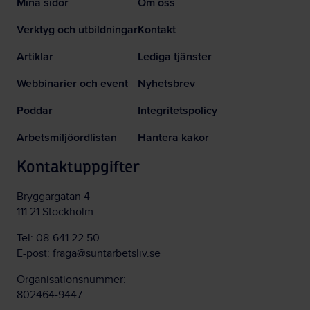
Mina sidor
Om oss
Verktyg och utbildningar
Kontakt
Artiklar
Lediga tjänster
Webbinarier och event
Nyhetsbrev
Poddar
Integritetspolicy
Arbetsmiljöordlistan
Hantera kakor
Kontaktuppgifter
Bryggargatan 4
111 21 Stockholm
Tel:
08-641 22 50
E-post:
fraga@suntarbetsliv.se
Organisationsnummer:
802464-9447