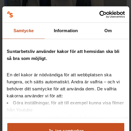
Så kan arbetsplatsen förebygga hot och
Samtycke
Information
Om
våld
Många drabbas av våld i hemmet, och det påverkar
både personen som utsätts och arbetet.
Suntarbetsliv använder kakor för att hemsidan ska bli
Arbetsplatsen kan göra mycket för att förebygga.
så bra som möjligt.
Lästid:
3 augusti 2026
4 min
En del kakor är nödvändiga för att webbplatsen ska
fungera, och sätts automatiskt. Andra är valfria – och vi
behöver ditt samtycke för att använda dem. De valfria
kakorna använder vi för att:
Göra inställningar, för att till exempel kunna visa filmer
från Youtube
Följa statistik med hjälp av Google Analytics
Analysera trafik för att kunna visa riktad information
och marknadsföring
Ja, jag samtycker