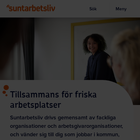
Sök
Meny
Visa sökruta
Hoppa
till
huvudinnehållet
Tillsammans för friska
arbetsplatser
Suntarbetsliv drivs gemensamt av fackliga
organisationer och arbetsgivarorganisationer,
och vänder sig till dig som jobbar i kommun,